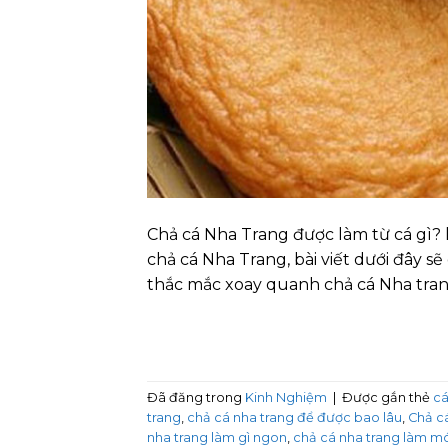
Chả cá Nha Trang được làm từ cá gì? 
chả cá Nha Trang, bài viết dưới đây s
thắc mắc xoay quanh chả cá Nha tran
Đã đăng trong
Kinh Nghiệm
|
Được gắn thẻ
cá
trang
,
chả cá nha trang để được bao lâu
,
Chả c
nha trang làm gì ngon
,
chả cá nha trang làm m