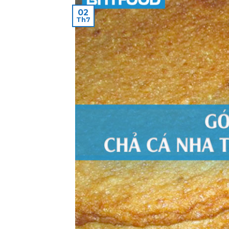
02
Th7