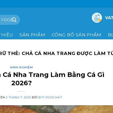
VAT
THIỆU
SẢN PHẨM
CÔNG BỐ SẢN PHẨM
B
RỮ THẺ:
CHẢ CÁ NHA TRANG ĐƯỢC LÀM TỪ
KINH NGHIỆM
 Cá Nha Trang Làm Bằng Cá Gì
2026?
RÊN
2 THÁNG 7, 2025
BỞI
BITI FOOD MKT