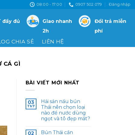
08:00 - 17:00
0907 502 079
Đăng nhập
 đầy đủ
Giao nhanh
Đổi trả miễn
2h
phí
LOG CHIA SẺ
LIÊN HỆ
 CÁ GÌ
BÀI VIẾT MỚI NHẤT
Hải sản nấu bún
03
Th7
Thái nên chọn loại
nào để nước dùng
ngọt và tô đẹp mắt?
Bún Thái cần
02