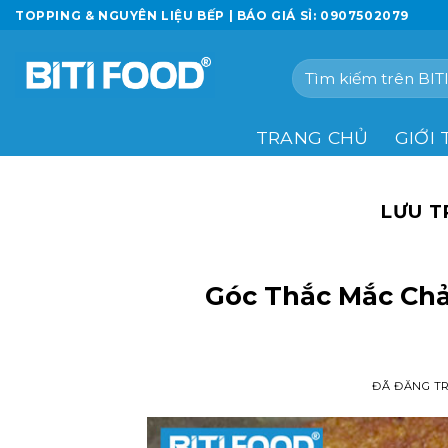
Chuyển
TOPPING & NGUYÊN LIỆU BẾP | BÁO GIÁ SỈ: 0907502079
đến
nội
Tìm
dung
kiếm:
TRANG CHỦ
GIỚI 
LƯU T
Góc Thắc Mắc Chả
ĐÃ ĐĂNG T