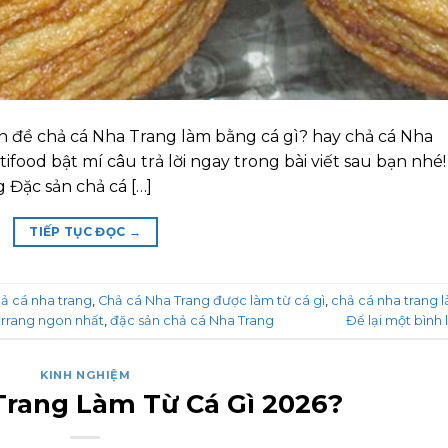
n đề chả cá Nha Trang làm bằng cá gì? hay chả cá Nha
ifood bật mí câu trả lời ngay trong bài viết sau bạn nhé!
g Đặc sản chả cá […]
TIẾP TỤC ĐỌC
→
ả cá nha trang
,
Chả cá Nha Trang được làm từ cá gì
,
chả cá nha trang 
trrang ngon nhất
,
đặc sản chả cá Nha Trang
Để lại một bình 
KINH NGHIỆM
Trang Làm Từ Cá Gì 2026?