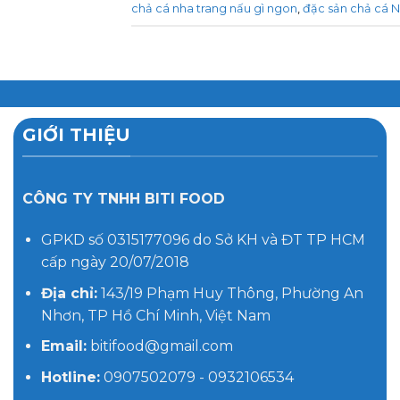
chả cá nha trang nấu gì ngon
,
đặc sản chả cá 
GIỚI THIỆU
CÔNG TY TNHH BITI FOOD
GPKD số 0315177096 do Sở KH và ĐT TP HCM
cấp ngày 20/07/2018
Địa chỉ:
143/19 Phạm Huy Thông, Phường An
Nhơn, TP Hồ Chí Minh, Việt Nam
Email:
bitifood@gmail.com
Hotline:
0907502079 - 0932106534