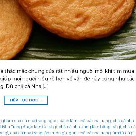
là thắc mắc chung của rất nhiều người mỗi khi tìm mua
ẽ giúp mọi người hiểu rõ hơn về vấn đề này cũng như các
g. Dù chả cá Nha […]
TIẾP TỤC ĐỌC
→
 gì làm chả cá nha trang ngon
,
cách làm chả cá nha trang
,
chả cá nha
á Nha Trang được làm từ cá gì
,
chả cá nha trang làm bằng cá gì
,
chả cá
ón gì
,
chả cá nha trang làm món gì ngon
,
chả cá nha trang làm từ cá gì
,