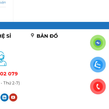
luận
HỆ SỈ
BẢN ĐỒ
02 079
- Thứ 2-7)