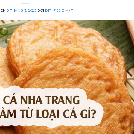
RÊN
8 THÁNG 3, 2023
BỞI
BITI FOOD MKT