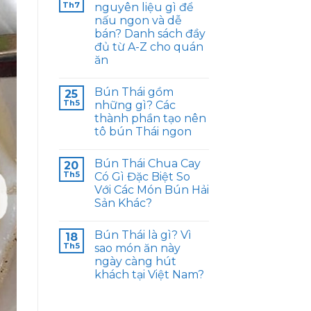
Th7
nguyên liệu gì để
nấu ngon và dễ
bán? Danh sách đầy
đủ từ A-Z cho quán
ăn
Bún Thái gồm
25
Th5
những gì? Các
thành phần tạo nên
tô bún Thái ngon
Bún Thái Chua Cay
20
Th5
Có Gì Đặc Biệt So
Với Các Món Bún Hải
Sản Khác?
Bún Thái là gì? Vì
18
Th5
sao món ăn này
ngày càng hút
khách tại Việt Nam?