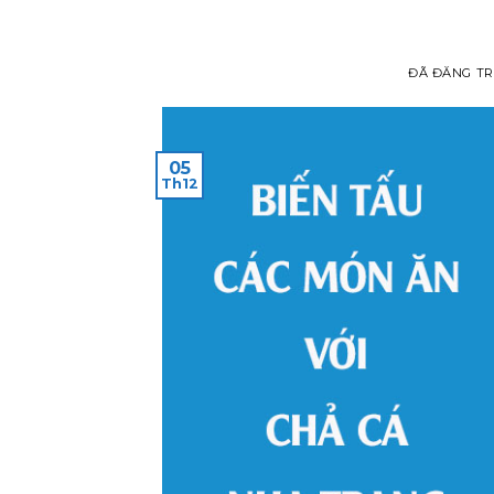
ĐÃ ĐĂNG T
05
Th12