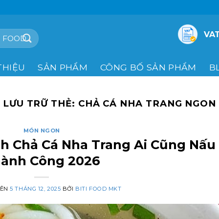
VAT
THIỆU
SẢN PHẨM
CÔNG BỐ SẢN PHẨM
B
LƯU TRỮ THẺ:
CHẢ CÁ NHA TRANG NGON
MÓN NGON
h Chả Cá Nha Trang Ai Cũng Nấu
ành Công 2026
RÊN
5 THÁNG 12, 2025
BỞI
BITI FOOD MKT