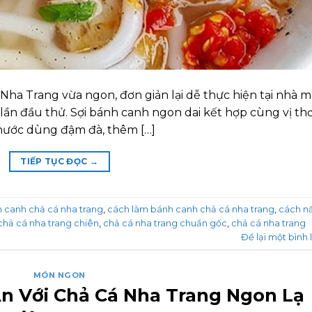
ha Trang vừa ngon, đơn giản lại dễ thực hiện tại nhà m
lần đầu thử. Sợi bánh canh ngon dai kết hợp cùng vị t
nước dùng đậm đà, thêm […]
TIẾP TỤC ĐỌC
→
 canh chả cá nha trang
,
cách làm bánh canh chả cá nha trang
,
cách n
chả cá nha trang chiên
,
chả cá nha trang chuẩn gốc
,
chả cá nha trang
Để lại một bình 
MÓN NGON
n Với Chả Cá Nha Trang Ngon Lạ