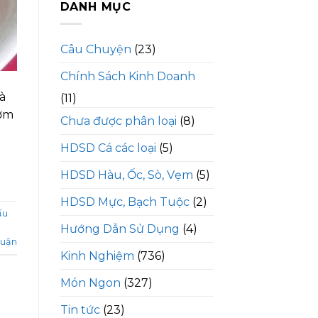
DANH MỤC
Câu Chuyện
(23)
Chính Sách Kinh Doanh
à
(11)
hơm
Chưa được phân loại
(8)
HDSD Cá các loại
(5)
HDSD Hàu, Ốc, Sò, Vẹm
(5)
HDSD Mực, Bạch Tuộc
(2)
ấu
Hướng Dẫn Sử Dụng
(4)
luận
Kinh Nghiệm
(736)
Món Ngon
(327)
Tin tức
(23)