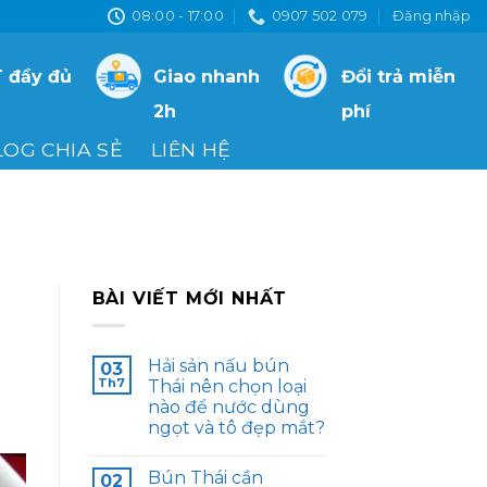
08:00 - 17:00
0907 502 079
Đăng nhập
 đầy đủ
Giao nhanh
Đổi trả miễn
2h
phí
LOG CHIA SẺ
LIÊN HỆ
BÀI VIẾT MỚI NHẤT
Hải sản nấu bún
03
Th7
Thái nên chọn loại
nào để nước dùng
ngọt và tô đẹp mắt?
Bún Thái cần
02