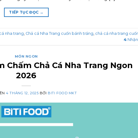
TIẾP TỤC ĐỌC
→
cá nha trang
,
Chả cá Nha Trang cuốn bánh tráng
,
chả cá nha trang cuố
4
Nhận
MÓN NGON
 Chấm Chả Cá Nha Trang Ngon
2026
RÊN
4 THÁNG 12, 2025
BỞI
BITI FOOD MKT