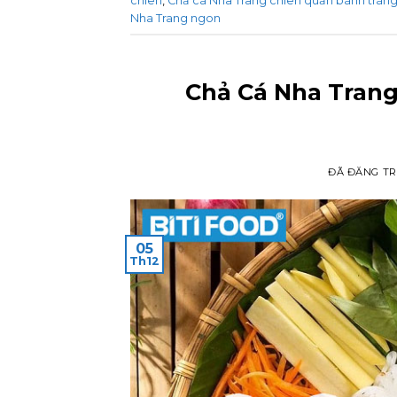
chiên
,
Chả cá Nha Trang chiên quấn bánh trán
Nha Trang ngon
Chả Cá Nha Tran
ĐÃ ĐĂNG T
05
Th12