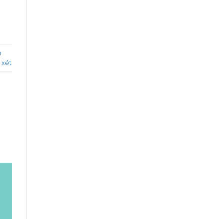
n
 xét