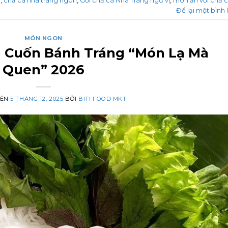
g
,
chả cá nha trang ngon
,
Gỏi chả cá Nha Trang ngũ vị
,
món ăn với chả 
Để lại một bình 
MÓN NGON
g Cuốn Bánh Tráng “Món Lạ Mà
Quen” 2026
RÊN
5 THÁNG 12, 2025
BỞI
BITI FOOD MKT