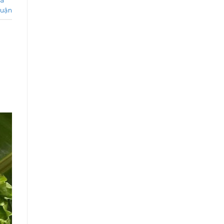
cá
luận