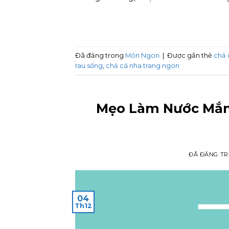
Đã đăng trong
Món Ngon
|
Được gắn thẻ
chả 
rau sống
,
chả cá nha trang ngon
Mẹo Làm Nước Mắm
ĐÃ ĐĂNG T
04
Th12