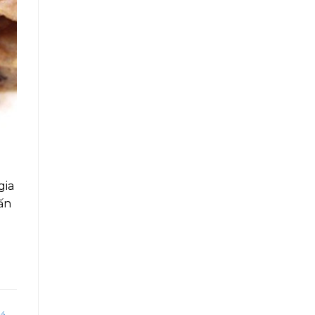
gia
ấn