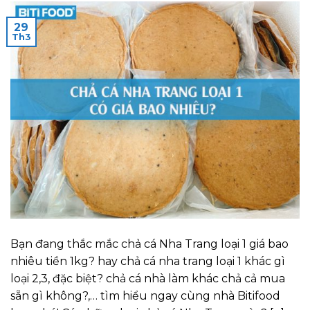
29
Th3
Bạn đang thắc mắc chả cá Nha Trang loại 1 giá bao
nhiêu tiền 1kg? hay chả cá nha trang loại 1 khác gì
loại 2,3, đặc biệt? chả cá nhà làm khác chả cả mua
sẵn gì không?,… tìm hiểu ngay cùng nhà Bitifood