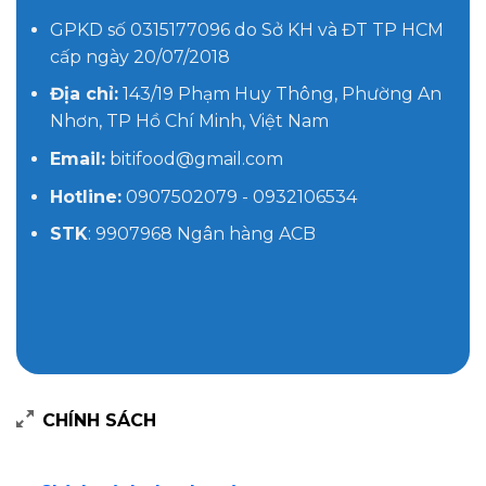
GPKD số 0315177096 do Sở KH và ĐT TP HCM
cấp ngày 20/07/2018
Địa chỉ:
143/19 Phạm Huy Thông, Phường An
Nhơn, TP Hồ Chí Minh, Việt Nam
Email:
bitifood@gmail.com
Hotline:
0907502079 - 0932106534
STK
: 9907968 Ngân hàng ACB
CHÍNH SÁCH