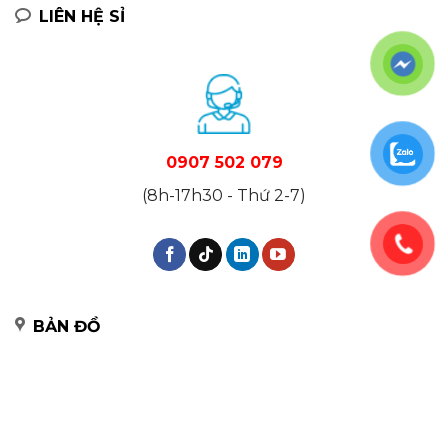
LIÊN HỆ SỈ
0907 502 079
(8h-17h30 - Thứ 2-7)
BẢN ĐỒ