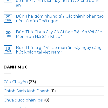
dễ bán? Danh sách đầy đủ từ A-Z cho quán
ăn
Bún Thái gồm những gì? Các thành phần tạo
25
Th5
nên tô bún Thái ngon
Bún Thái Chua Cay Có Gì Đặc Biệt So Với Các
20
Th5
Món Bún Hải Sản Khác?
Bún Thái là gì? Vì sao món ăn này ngày càng
18
Th5
hút khách tại Việt Nam?
DANH MỤC
Câu Chuyện
(23)
Chính Sách Kinh Doanh
(11)
Chưa được phân loại
(8)