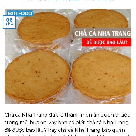
06
Th4
Chả cá Nha Trang đã trở thành món ăn quen thuộc
trong mỗi bữa ăn, vậy bạn có biết chả cá Nha Trang
để được bao lâu? hay chả cá Nha Trang bảo quản