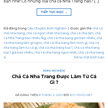
bạn nhé! Có những loại chả cá Nha Trang nào? […]
TIẾP TỤC ĐỌC
→
Đã đăng trong
Câu Chuyện
,
Kinh Nghiệm
|
Được gắn thẻ
chả cá
mối nha trang
,
chả cá ngon nhất nha trang
,
chả cá nhà làm
,
chả
cá Nha Trang bao nhiêu 1kg
,
chả cá nha trang giá bao nhiêu
,
chả
cá nha trang làm gì ngon
,
chả cá nha trang làm món gì
,
chả cá
nha trang làm từ cá gì
,
chả cá nha trang loại 1
,
chả cá nha trang
loại 1 giá bao nhiêu
,
chả cá nha trang ngon nhất
,
chả cá nha trang
sỉ
Để lại một bình luận
KINH NGHIỆM
Chả Cá Nha Trang Được Làm Từ Cá
Gì ?
ĐÃ ĐĂNG TRÊN
8 THÁNG 3, 2023
BỞI
BITI FOOD MKT