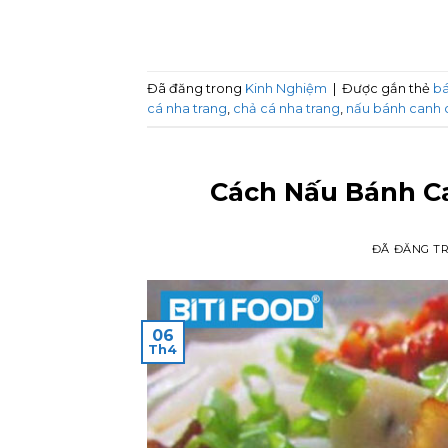
Đã đăng trong
Kinh Nghiệm
|
Được gắn thẻ
bá
cá nha trang
,
chả cá nha trang
,
nấu bánh canh 
Cách Nấu Bánh C
ĐÃ ĐĂNG T
06
Th4