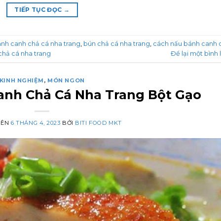
TIẾP TỤC ĐỌC
→
nh canh chả cá nha trang
,
bún chả cá nha trang
,
cách nấu bánh canh 
chả cá nha trang
Để lại một bình 
KINH NGHIỆM
,
MÓN NGON
anh Chả Cá Nha Trang Bột Gạo
RÊN
6 THÁNG 4, 2023
BỞI
BITI FOOD MKT