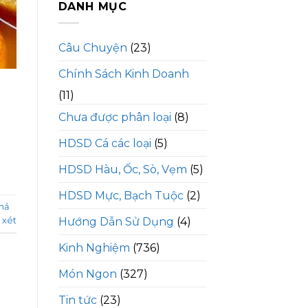
DANH MỤC
Câu Chuyện
(23)
Chính Sách Kinh Doanh
(11)
Chưa được phân loại
(8)
HDSD Cá các loại
(5)
HDSD Hàu, Ốc, Sò, Vẹm
(5)
HDSD Mực, Bạch Tuộc
(2)
hả
 xét
Hướng Dẫn Sử Dụng
(4)
Kinh Nghiệm
(736)
Món Ngon
(327)
Tin tức
(23)