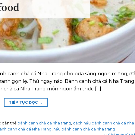
ánh canh chả cá Nha Trang cho bữa sáng ngon miệng, đ
hanh gọn lẹ. Thử ngay nào! Bánh canh chả cá Nha Trang
 chả cá Nha Trang món ngon ẩm thực […]
TIẾP TỤC ĐỌC
→
 gắn thẻ
bánh canh chả cá nha trang
,
cách nấu bánh canh chả cá nha
ánh canh chả cá Nha Trang
,
nấu bánh canh chả cá nha trang