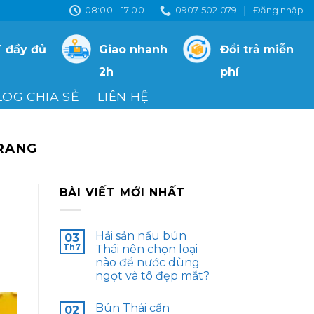
08:00 - 17:00
0907 502 079
Đăng nhập
 đầy đủ
Giao nhanh
Đổi trả miễn
2h
phí
LOG CHIA SẺ
LIÊN HỆ
RANG
BÀI VIẾT MỚI NHẤT
Hải sản nấu bún
03
Th7
Thái nên chọn loại
nào để nước dùng
ngọt và tô đẹp mắt?
Bún Thái cần
02