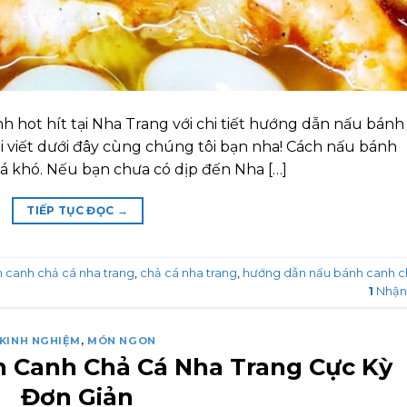
 hot hít tại Nha Trang với chi tiết hướng dẫn nấu bánh
i viết dưới đây cùng chúng tôi bạn nha! Cách nấu bánh
 khó. Nếu bạn chưa có dịp đến Nha […]
TIẾP TỤC ĐỌC
→
 canh chả cá nha trang
,
chả cá nha trang
,
hướng dẫn nấu bánh canh c
1
Nhận
KINH NGHIỆM
,
MÓN NGON
 Canh Chả Cá Nha Trang Cực Kỳ
Đơn Giản