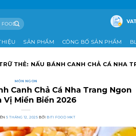
VAT
THIỆU
SẢN PHẨM
CÔNG BỐ SẢN PHẨM
B
TRỮ THẺ:
NẤU BÁNH CANH CHẢ CÁ NHA T
MÓN NGON
nh Canh Chả Cá Nha Trang Ngon
 Vị Miền Biển 2026
RÊN
5 THÁNG 12, 2025
BỞI
BITI FOOD MKT