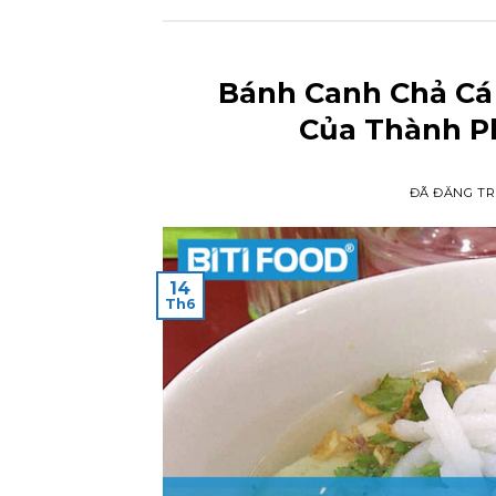
Bánh Canh Chả Cá
Của Thành P
ĐÃ ĐĂNG T
14
Th6