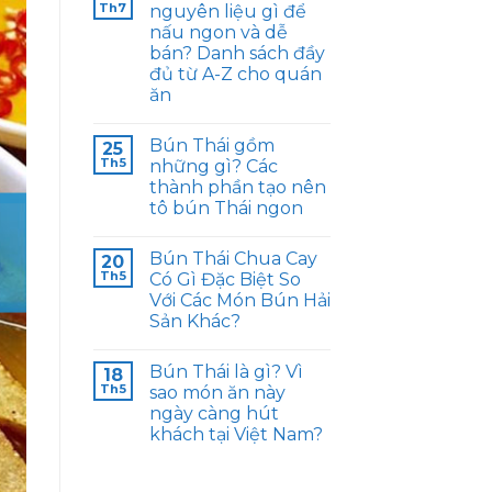
Th7
nguyên liệu gì để
nấu ngon và dễ
bán? Danh sách đầy
đủ từ A-Z cho quán
ăn
Bún Thái gồm
25
Th5
những gì? Các
thành phần tạo nên
tô bún Thái ngon
Bún Thái Chua Cay
20
Th5
Có Gì Đặc Biệt So
Với Các Món Bún Hải
Sản Khác?
Bún Thái là gì? Vì
18
Th5
sao món ăn này
ngày càng hút
khách tại Việt Nam?