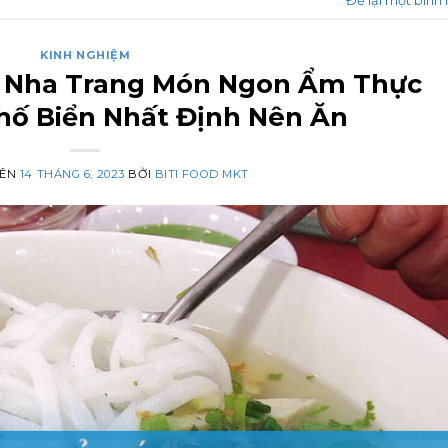
Để lại một bình 
KINH NGHIỆM
 Nha Trang Món Ngon Ẩm Thực
hố Biển Nhất Định Nên Ăn
RÊN
14 THÁNG 6, 2023
BỞI
BITI FOOD MKT