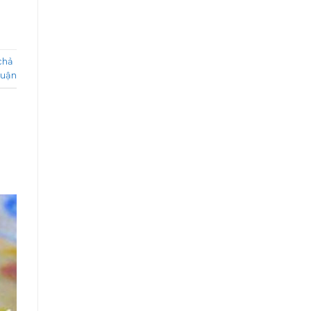
chả
luận