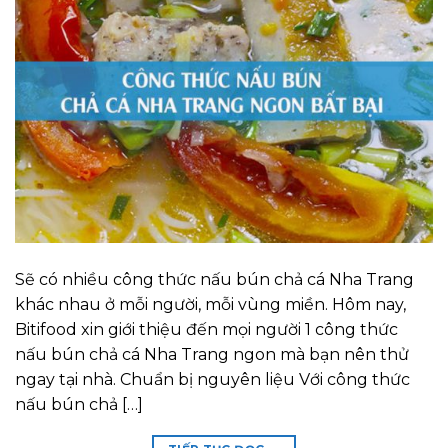
Sẽ có nhiều công thức nấu bún chả cá Nha Trang
khác nhau ở mỗi người, mỗi vùng miền. Hôm nay,
Bitifood xin giới thiệu đến mọi người 1 công thức
nấu bún chả cá Nha Trang ngon mà bạn nên thử
ngay tại nhà. Chuẩn bị nguyên liệu Với công thức
nấu bún chả […]