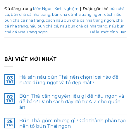
Đã đăng trong
Món Ngon
,
Kinh Nghiệm
|
Được gắn thẻ
bún chả
cá
,
bún chả cá nha trang
,
bún chả cá nha trang ngon
,
cách nấu
bún chả cá nha trang
,
cách nấu bún chả cá nha trang ngon
,
chả
cá nha trang
,
nấu bun chả cá
,
nấu bún chả cá nha trang
,
nấu bún
chả cá Nha Trang ngon
Để lại một bình luận
BÀI VIẾT MỚI NHẤT
Hải sản nấu bún Thái nên chọn loại nào để
03
Th7
nước dùng ngọt và tô đẹp mắt?
Bún Thái cần nguyên liệu gì để nấu ngon và
02
Th7
dễ bán? Danh sách đầy đủ từ A-Z cho quán
ăn
Bún Thái gồm những gì? Các thành phần tạo
25
Th5
nên tô bún Thái ngon