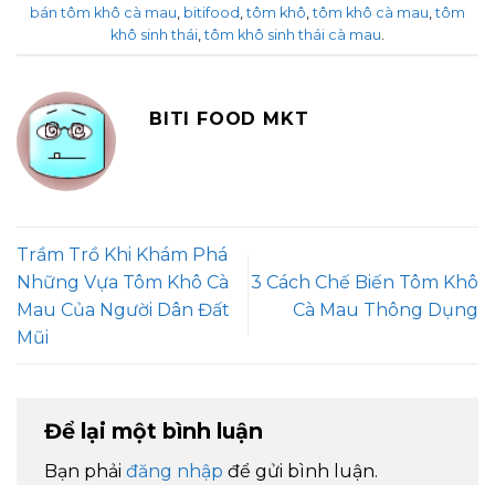
bán tôm khô cà mau
,
bitifood
,
tôm khô
,
tôm khô cà mau
,
tôm
khô sinh thái
,
tôm khô sinh thái cà mau
.
BITI FOOD MKT
Trầm Trồ Khi Khám Phá
Những Vựa Tôm Khô Cà
3 Cách Chế Biến Tôm Khô
Mau Của Người Dân Đất
Cà Mau Thông Dụng
Mũi
Để lại một bình luận
Bạn phải
đăng nhập
để gửi bình luận.