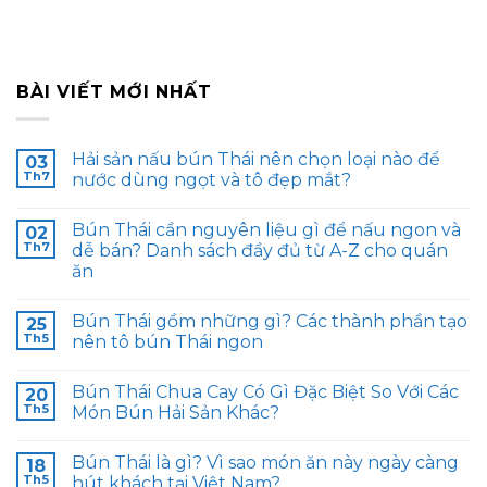
BÀI VIẾT MỚI NHẤT
Hải sản nấu bún Thái nên chọn loại nào để
03
Th7
nước dùng ngọt và tô đẹp mắt?
Bún Thái cần nguyên liệu gì để nấu ngon và
02
Th7
dễ bán? Danh sách đầy đủ từ A-Z cho quán
ăn
Bún Thái gồm những gì? Các thành phần tạo
25
Th5
nên tô bún Thái ngon
Bún Thái Chua Cay Có Gì Đặc Biệt So Với Các
20
Th5
Món Bún Hải Sản Khác?
Bún Thái là gì? Vì sao món ăn này ngày càng
18
Th5
hút khách tại Việt Nam?