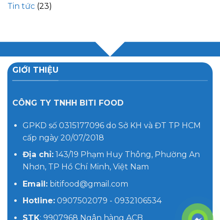
Tin tức
(23)
GIỚI THIỆU
CÔNG TY TNHH BITI FOOD
GPKD số 0315177096 do Sở KH và ĐT TP HCM
cấp ngày 20/07/2018
Địa chỉ:
143/19 Phạm Huy Thông, Phường An
Nhơn, TP Hồ Chí Minh, Việt Nam
Email:
bitifood@gmail.com
Hotline:
0907502079 - 0932106534
STK
: 9907968 Ngân hàng ACB