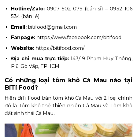
Hotline/Zalo:
0907 502 079 (bán sỉ) – 0932 106
534 (bán lẻ)
Email:
bitifood@gmail.com
Fanpage:
https://www.facebook.com/bitifood
Website:
https://bitifood.com/
Địa chỉ mua trực tiếp:
143/19 Phạm Huy Thông,
P.6, Gò Vấp, TPHCM
Có những loại tôm khô Cà Mau nào tại
BiTi Food?
Hiện BiTi Food bán tôm khô Cà Mau với 2 loại chính
đó là Tôm khô thẻ thiên nhiên Cà Mau và Tôm khô
đất sinh thái Cà Mau.