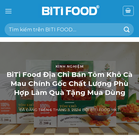
Chuyển
đến
nội
Tìm
dung
kiếm:
KINH NGHIỆM
BiTi Food Địa Chỉ Bán Tôm Khô Cà
Mau Chính Gốc Chất Lượng Phù
Hợp Làm Quà Tặng Mua Dùng
ĐÃ ĐĂNG TRÊN
6 THÁNG 3, 2024
BỞI
BITI FOOD MKT