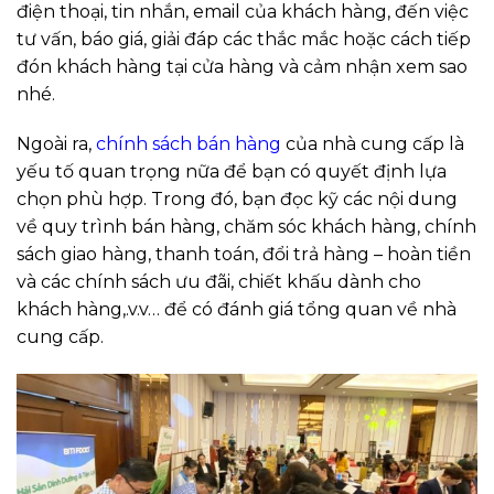
điện thoại, tin nhắn, email của khách hàng, đến việc
tư vấn, báo giá, giải đáp các thắc mắc hoặc cách tiếp
đón khách hàng tại cửa hàng và cảm nhận xem sao
nhé.
Ngoài ra,
chính sách bán hàng
của nhà cung cấp là
yếu tố quan trọng nữa để bạn có quyết định lựa
chọn phù hợp. Trong đó, bạn đọc kỹ các nội dung
về quy trình bán hàng, chăm sóc khách hàng, chính
sách giao hàng, thanh toán, đổi trả hàng – hoàn tiền
và các chính sách ưu đãi, chiết khấu dành cho
khách hàng,.v.v… để có đánh giá tổng quan về nhà
cung cấp.