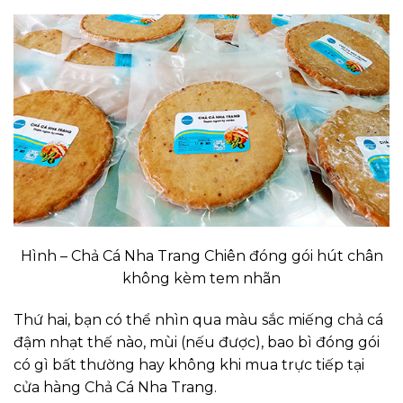
Hình – Chả Cá Nha Trang Chiên đóng gói hút chân
không kèm tem nhãn
Thứ hai, bạn có thể nhìn qua màu sắc miếng chả cá
đậm nhạt thế nào, mùi (nếu được), bao bì đóng gói
có gì bất thường hay không khi mua trực tiếp tại
cửa hàng Chả Cá Nha Trang.