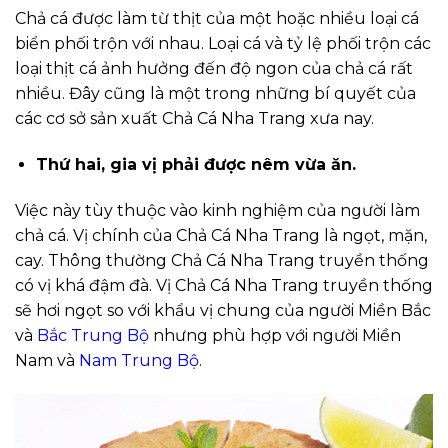
Chả cá được làm từ thịt của một hoặc nhiều loại cá
biển phối trộn với nhau. Loại cá và tỷ lệ phối trộn các
loại thịt cá ảnh hưởng đến độ ngon của chả cá rất
nhiều. Đây cũng là một trong những bí quyết của
các cơ sở sản xuất Chả Cá Nha Trang xưa nay.
Thứ hai, gia vị phải được nêm vừa ăn.
Việc này tùy thuộc vào kinh nghiệm của người làm
chả cá. Vị chính của Chả Cá Nha Trang là ngọt, mặn,
cay. Thông thường Chả Cá Nha Trang truyền thống
có vị khá đậm đà. Vị Chả Cá Nha Trang truyền thống
sẽ hơi ngọt so với khẩu vị chung của người Miền Bắc
và
Bắc Trung Bộ
nhưng phù hợp với người Miền
Nam và
Nam Trung Bộ
.