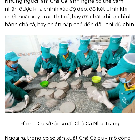
Những người làm Chả Cá lành nghề có thể cảm
nhận được khá chính xác độ dẻo, độ kết dính khi
quết hoặc xay trộn thịt cá, hay độ chặt khi tạo hình
bánh chả cá, hay chiên hấp chả đến đâu thì đủ chín.
Hình – Cơ sở sản xuất Chả Cá Nha Trang
Ngoài ra, trong cơ sở sản xuất Chả Cá quy mô công