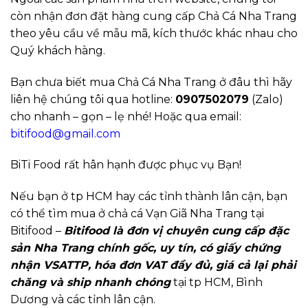
còn nhận đơn đặt hàng cung cấp Chả Cá Nha Trang
theo yêu cầu về mẫu mã, kích thước khác nhau cho
Quý khách hàng.
Bạn chưa biết mua Chả Cá Nha Trang ở đâu thì hãy
liên hệ chúng tôi qua hotline:
0907502079
(Zalo)
cho nhanh – gọn – lẹ nhé! Hoặc qua email:
bitifood@gmail.com
BiTi Food rất hân hạnh được phục vụ Bạn!
Nếu bạn ở tp HCM hay các tỉnh thành lân cận, bạn
có thể tìm mua ở chả cá Vạn Giã Nha Trang tại
Bitifood –
Bitifood là đơn vị chuyên cung cấp đặc
sản Nha Trang chính gốc, uy tín, có giấy chứng
nhận VSATTP, hóa đơn VAT đầy đủ, giá cả lại phải
chăng và ship nhanh chóng
tại tp HCM, Bình
Dương và các tỉnh lân cận.