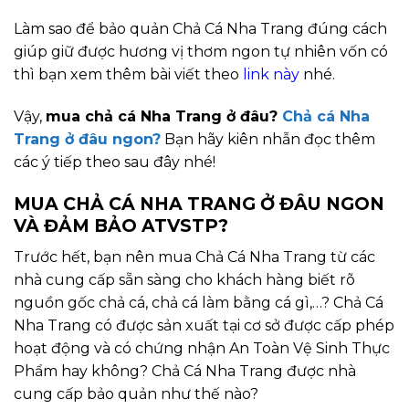
Làm sao để bảo quản Chả Cá Nha Trang đúng cách
giúp giữ được hương vị thơm ngon tự nhiên vốn có
thì bạn xem thêm bài viết theo
link này
nhé.
Vậy,
mua chả cá Nha Trang ở đâu?
Chả cá Nha
Trang ở đâu ngon?
Bạn hãy kiên nhẫn đọc thêm
các ý tiếp theo sau đây nhé!
MUA CHẢ CÁ NHA TRANG Ở ĐÂU NGON
VÀ ĐẢM BẢO ATVSTP?
Trước hết, bạn nên mua Chả Cá Nha Trang từ các
nhà cung cấp sẵn sàng cho khách hàng biết rõ
nguồn gốc chả cá, chả cá làm bằng cá gì,…? Chả Cá
Nha Trang có được sản xuất tại cơ sở được cấp phép
hoạt động và có chứng nhận An Toàn Vệ Sinh Thực
Phẩm hay không? Chả Cá Nha Trang được nhà
cung cấp bảo quản như thế nào?