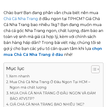
Chào bạn! Bạn đang phân vân chưa biết nên mua
Chả Cá Nha Trang
ở đâu ngon tại TPHCM? Giá Chả
Cá Nha Trang bao nhiêu 1kg? Bạn đang muốn mua
chả cá gốc Nha Trang ngon, chất lượng, đảm bảo an
toàn vệ sinh mà giá cả hợp lý, kèm với chính sách
bán hàng hấp dẫn? Trong bài viết này, chúng tôi sẽ
gợi ý cho bạn các yếu tố cần quan tâm khi lựa
chọn
mua Chả Cá Nha Trang ở đâu
nhé!
Mục lục
Xem nhanh
Mua Chả Cá Nha Trang Ở Đâu Ngon Tại HCM –
Ngon mà chất lượng
MUA CHẢ CÁ NHA TRANG Ở ĐÂU NGON VÀ ĐẢM
BẢO ATVSTP?
GIÁ CHẢ CÁ NHA TRANG BAO NHIÊU 1KG?