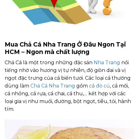
Mua Chả Cá Nha Trang Ở Đâu Ngon Tại
HCM – Ngon mà chất lượng
Chả Cá là một trong những đặc sản
Nha Trang
nổi
tiếng nhờ vào hương vị tự nhiên, độ giòn dai và vị
ngọt đặc trưng của cá biển tươi. Các loại cá thường
dùng làm
Chả Cá Nha Trang
gồm
cá đỏ củ
, cá mối,
cá nhồng, cá rựa, cá chai, cá thu,… kết hợp với các
loại gia vị như muối, đường, bột ngọt, tiêu, tỏi, hành
tím.