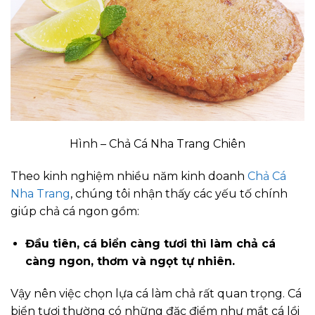
Hình – Chả Cá Nha Trang Chiên
Theo kinh nghiệm nhiều năm kinh doanh
Chả Cá
Nha Trang
, chúng tôi nhận thấy các yếu tố chính
giúp chả cá ngon gồm:
Đầu tiên, cá biển càng tươi thì làm chả cá
càng ngon, thơm và ngọt tự nhiên.
Vậy nên việc chọn lựa cá làm chả rất quan trọng. Cá
biển tươi thường có những đặc điểm như mắt cá lồi