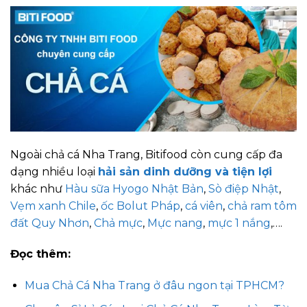
Ngoài chả cá Nha Trang,
Bitifood còn cung cấp đa
dạng nhiều loại
hải sản dinh dưỡng và tiện lợi
khác
như
Hàu sữa Hyogo Nhật Bản
,
Sò điệp Nhật
,
Vẹm xanh Chile
,
ốc Bolut Pháp
,
cá viên
,
chả ram tôm
đất Quy Nhơn
,
Chả mực
,
Mực nang
,
mực 1 nắng
,….
Đọc thêm:
Mua Chả Cá Nha Trang ở đâu ngon tại TPHCM?