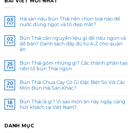
BÀI VIẾT MỚI NHẤT
Hải sản nấu bún Thái nên chọn loại nào để
03
Th7
nước dùng ngọt và tô đẹp mắt?
Bún Thái cần nguyên liệu gì để nấu ngon và
02
Th7
dễ bán? Danh sách đầy đủ từ A-Z cho quán
ăn
Bún Thái gồm những gì? Các thành phần tạo
25
Th5
nên tô bún Thái ngon
Bún Thái Chua Cay Có Gì Đặc Biệt So Với Các
20
Th5
Món Bún Hải Sản Khác?
Bún Thái là gì? Vì sao món ăn này ngày càng
18
Th5
hút khách tại Việt Nam?
DANH MỤC