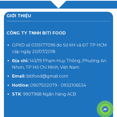
GIỚI THIỆU
CÔNG TY TNHH BITI FOOD
GPKD số 0315177096 do Sở KH và ĐT TP HCM
cấp ngày 20/07/2018
Địa chỉ:
143/19 Phạm Huy Thông, Phường An
Nhơn, TP Hồ Chí Minh, Việt Nam
Email:
bitifood@gmail.com
Hotline:
0907502079 - 0932106534
STK
: 9907968 Ngân hàng ACB