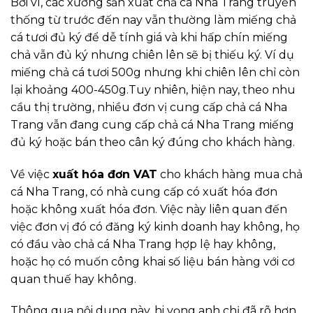
Bởi vì, các xưởng sản xuất chả cá Nha Trang truyền
thống từ trước đến nay vẫn thường làm miếng chả
cá tươi đủ ký để dễ tính giá và khi hấp chín miếng
chả vẫn đủ ký nhưng chiên lên sẽ bị thiếu ký. Ví dụ
miếng chả cá tươi 500g nhưng khi chiên lên chỉ còn
lại khoảng 400-450g.Tuy nhiên, hiện nay, theo nhu
cầu thị trường, nhiều đơn vị cung cấp chả cá Nha
Trang vẫn đang cung cấp chả cá Nha Trang miếng
đủ ký hoặc bán theo cân ký đúng cho khách hàng.
Về việc
xuất hóa đơn VAT
cho khách hàng mua chả
cá Nha Trang, có nhà cung cấp có xuất hóa đơn
hoặc không xuất hóa đơn. Việc này liên quan đến
việc đơn vị đó có đăng ký kinh doanh hay không, họ
có đầu vào chả cá Nha Trang hợp lệ hay không,
hoặc họ có muốn công khai số liệu bán hàng với cơ
quan thuế hay không.
Thông qua nội dung này, hi vọng anh chị đã rõ hơn