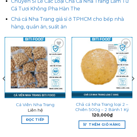
Chuyên Sỉ Lẻ Các Loại Chả Cá Nha Trang Làm Từ
Cá Tươi Không Pha Hàn The
Chả cá Nha Trang giá sỉ ở TPHCM cho bếp nhà
hàng, quán ăn, suất ăn
Add to
Add to
wishlist
wishlist
Chả cá Nha Trang loại 2 –
Cá Viên Nha Trang
Chiên 500g – 2 Bánh 1 Ký
Liên hệ
120,000
₫
ĐỌC TIẾP
THÊM GIỎ HÀNG