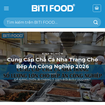
Chuyển
đến
nội
Tìm
dung
kiếm:
KINH NGHIỆM
Cung Cấp Chả Cá Nha Trang Cho
Bếp Ăn Công Nghiệp 2026
ĐÃ ĐĂNG TRÊN
30 THÁNG 7, 2025
BỞI
BITI FOOD MKT