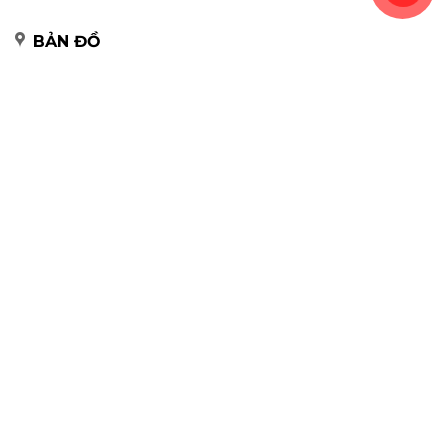
BẢN ĐỒ