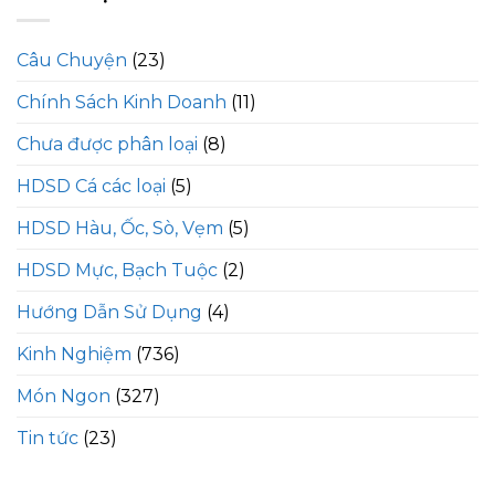
Câu Chuyện
(23)
Chính Sách Kinh Doanh
(11)
Chưa được phân loại
(8)
HDSD Cá các loại
(5)
HDSD Hàu, Ốc, Sò, Vẹm
(5)
HDSD Mực, Bạch Tuộc
(2)
Hướng Dẫn Sử Dụng
(4)
Kinh Nghiệm
(736)
Món Ngon
(327)
Tin tức
(23)