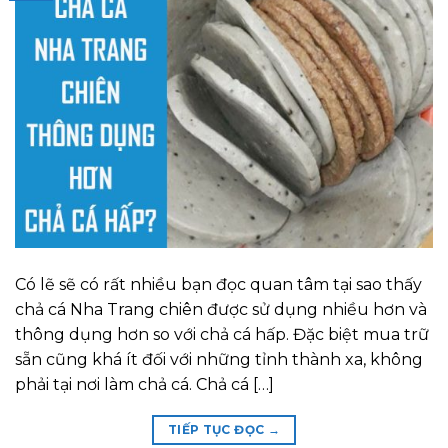
Có lẽ sẽ có rất nhiều bạn đọc quan tâm tại sao thấy
chả cá Nha Trang chiên được sử dụng nhiều hơn và
thông dụng hơn so với chả cá hấp. Đặc biệt mua trữ
sẵn cũng khá ít đối với những tỉnh thành xa, không
phải tại nơi làm chả cá. Chả cá […]
TIẾP TỤC ĐỌC
→