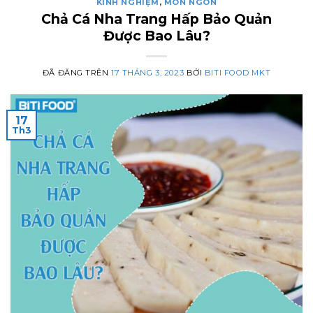
KINH NGHIỆM
,
MÓN NGON
Chả Cá Nha Trang Hấp Bảo Quản
Được Bao Lâu?
ĐÃ ĐĂNG TRÊN
17 THÁNG 3, 2023
BỞI
BITI FOOD MKT
17
Th3