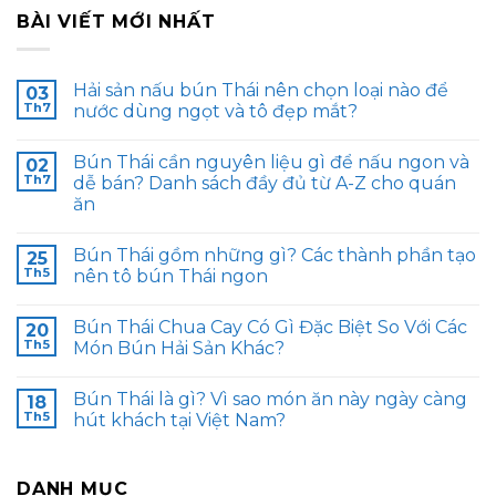
BÀI VIẾT MỚI NHẤT
Hải sản nấu bún Thái nên chọn loại nào để
03
Th7
nước dùng ngọt và tô đẹp mắt?
Bún Thái cần nguyên liệu gì để nấu ngon và
02
Th7
dễ bán? Danh sách đầy đủ từ A-Z cho quán
ăn
Bún Thái gồm những gì? Các thành phần tạo
25
Th5
nên tô bún Thái ngon
Bún Thái Chua Cay Có Gì Đặc Biệt So Với Các
20
Th5
Món Bún Hải Sản Khác?
Bún Thái là gì? Vì sao món ăn này ngày càng
18
Th5
hút khách tại Việt Nam?
DANH MỤC