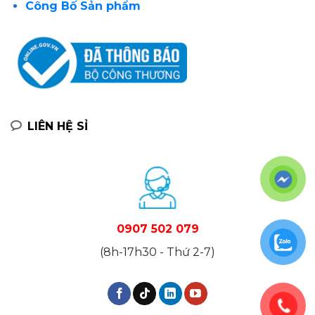
Công Bố Sản phẩm
LIÊN HỆ SỈ
0907 502 079
(8h-17h30 - Thứ 2-7)