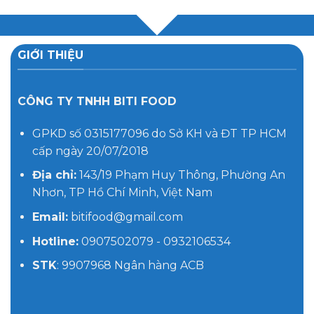
GIỚI THIỆU
CÔNG TY TNHH BITI FOOD
GPKD số 0315177096 do Sở KH và ĐT TP HCM
cấp ngày 20/07/2018
Địa chỉ:
143/19 Phạm Huy Thông, Phường An
Nhơn, TP Hồ Chí Minh, Việt Nam
Email:
bitifood@gmail.com
Hotline:
0907502079 - 0932106534
STK
: 9907968 Ngân hàng ACB