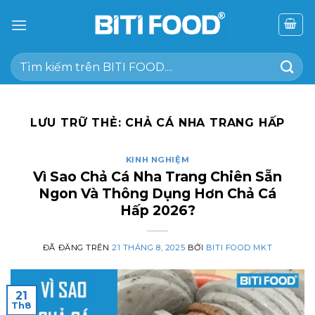
Chuyển
đến
nội
Tìm
dung
kiếm:
LƯU TRỮ THẺ:
CHẢ CÁ NHA TRANG HẤP
KINH NGHIỆM
Vì Sao Chả Cá Nha Trang Chiên Sẵn
Ngon Và Thông Dụng Hơn Chả Cá
Hấp 2026?
ĐÃ ĐĂNG TRÊN
21 THÁNG 8, 2025
BỞI
BITI FOOD MKT
21
Th8