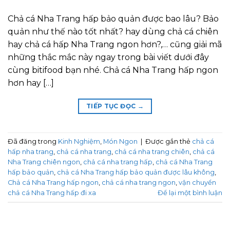
Chả cá Nha Trang hấp bảo quản được bao lâu? Bảo
quản như thế nào tốt nhất? hay dùng chả cá chiên
hay chả cá hấp Nha Trang ngon hơn?,… cũng giải mã
những thắc mắc này ngay trong bài viết dưới đây
cùng bitifood bạn nhé. Chả cá Nha Trang hấp ngon
hơn hay […]
TIẾP TỤC ĐỌC
→
Đã đăng trong
Kinh Nghiệm
,
Món Ngon
|
Được gắn thẻ
chả cá
hấp nha trang
,
chả cá nha trang
,
chả cá nha trang chiên
,
chả cá
Nha Trang chiên ngon
,
chả cá nha trang hấp
,
chả cá Nha Trang
hấp bảo quản
,
chả cá Nha Trang hấp bảo quản được lâu không
,
Chả cá Nha Trang hấp ngon
,
chả cá nha trang ngon
,
vận chuyển
chả cá Nha Trang hấp đi xa
Để lại một bình luận