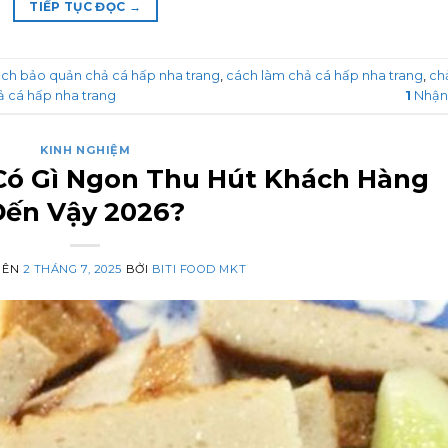
TIẾP TỤC ĐỌC
→
ch bảo quản chả cá hấp nha trang
,
cách làm chả cá hấp nha trang
,
ch
ả cá hấp nha trang
1
Nhận
KINH NGHIỆM
Có Gì Ngon Thu Hút Khách Hàng
Đến Vậy 2026?
RÊN
2 THÁNG 7, 2025
BỞI
BITI FOOD MKT