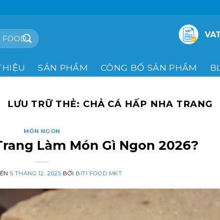
VAT
THIỆU
SẢN PHẨM
CÔNG BỐ SẢN PHẨM
B
LƯU TRỮ THẺ:
CHẢ CÁ HẤP NHA TRANG
MÓN NGON
Trang Làm Món Gì Ngon 2026?
RÊN
5 THÁNG 12, 2025
BỞI
BITI FOOD MKT