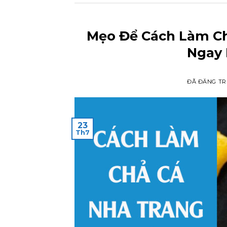
Mẹo Để Cách Làm C
Ngay 
ĐÃ ĐĂNG T
23
Th7