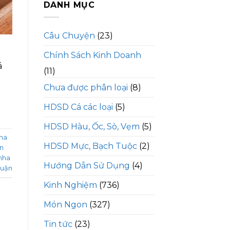
DANH MỤC
Câu Chuyện
(23)
Chính Sách Kinh Doanh
á
(11)
Chưa được phân loại
(8)
HDSD Cá các loại
(5)
HDSD Hàu, Ốc, Sò, Vẹm
(5)
ha
HDSD Mực, Bạch Tuộc
(2)
ón
nha
Hướng Dẫn Sử Dụng
(4)
luận
Kinh Nghiệm
(736)
Món Ngon
(327)
Tin tức
(23)