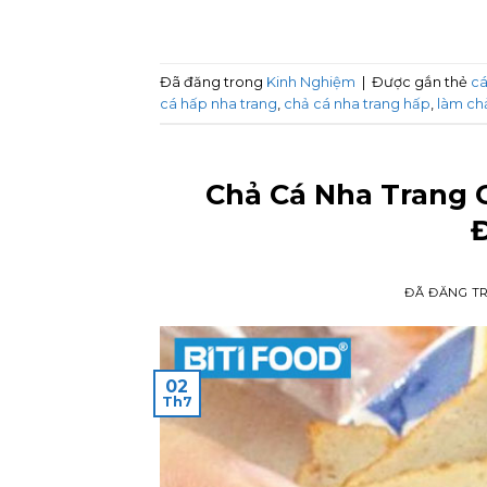
Đã đăng trong
Kinh Nghiệm
|
Được gắn thẻ
cá
cá hấp nha trang
,
chả cá nha trang hấp
,
làm ch
Chả Cá Nha Trang 
ĐÃ ĐĂNG T
02
Th7