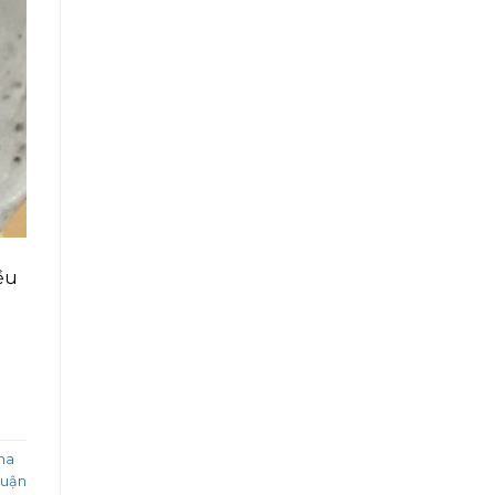
ều
ha
luận