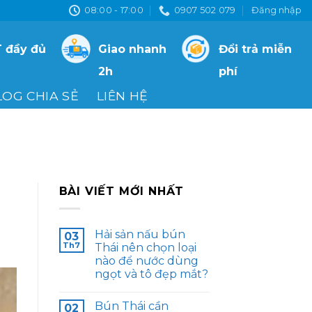
08:00 - 17:00
0907 502 079
Đăng nhập
 đầy đủ
Giao nhanh
Đổi trả miễn
2h
phí
LOG CHIA SẺ
LIÊN HỆ
BÀI VIẾT MỚI NHẤT
Hải sản nấu bún
03
Th7
Thái nên chọn loại
nào để nước dùng
ngọt và tô đẹp mắt?
Bún Thái cần
02