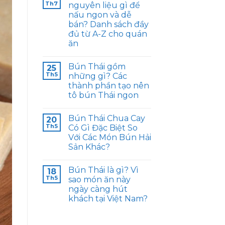
Th7
nguyên liệu gì để
nấu ngon và dễ
bán? Danh sách đầy
đủ từ A-Z cho quán
ăn
Bún Thái gồm
25
Th5
những gì? Các
thành phần tạo nên
tô bún Thái ngon
Bún Thái Chua Cay
20
Th5
Có Gì Đặc Biệt So
Với Các Món Bún Hải
Sản Khác?
Bún Thái là gì? Vì
18
Th5
sao món ăn này
ngày càng hút
khách tại Việt Nam?