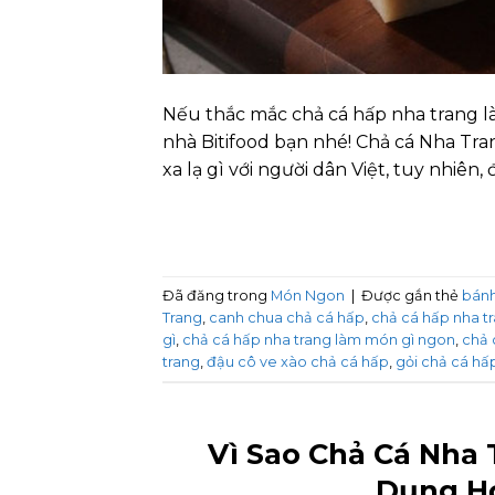
Nếu thắc mắc chả cá hấp nha trang l
nhà Bitifood bạn nhé! Chả cá Nha Tr
xa lạ gì với người dân Việt, tuy nhiên, 
Đã đăng trong
Món Ngon
|
Được gắn thẻ
bánh
Trang
,
canh chua chả cá hấp
,
chả cá hấp nha t
gì
,
chả cá hấp nha trang làm món gì ngon
,
chả 
trang
,
đậu cô ve xào chả cá hấp
,
gỏi chả cá hấ
Vì Sao Chả Cá Nha
Dụng H