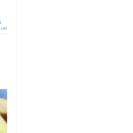
ả
 xét