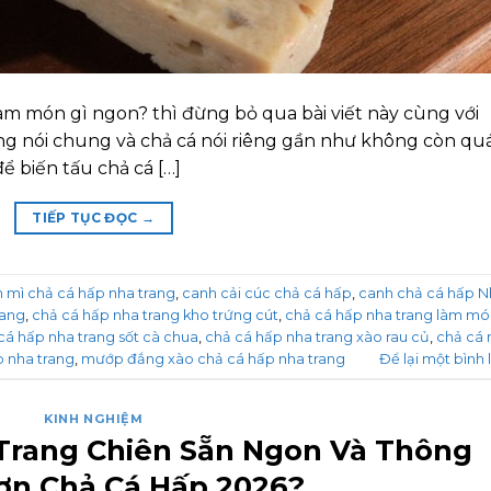
àm món gì ngon? thì đừng bỏ qua bài viết này cùng với
ang nói chung và chả cá nói riêng gần như không còn qu
để biến tấu chả cá […]
TIẾP TỤC ĐỌC
→
 mì chả cá hấp nha trang
,
canh cải cúc chả cá hấp
,
canh chả cá hấp N
rang
,
chả cá hấp nha trang kho trứng cút
,
chả cá hấp nha trang làm m
cá hấp nha trang sốt cà chua
,
chả cá hấp nha trang xào rau củ
,
chả cá 
p nha trang
,
mướp đắng xào chả cá hấp nha trang
Để lại một bình 
KINH NGHIỆM
 Trang Chiên Sẵn Ngon Và Thông
ơn Chả Cá Hấp 2026?