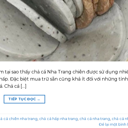
âm tại sao thấy chả cá Nha Trang chiên được sử dụng nhi
hấp. Đặc biệt mua trữ sẵn cũng khá ít đối với những tỉnh
á. Chả cá […]
TIẾP TỤC ĐỌC
→
ả cá chiên nha trang
,
chả cá hấp nha trang
,
chả cá nha trang
,
chả cá n
Để lại một bình 