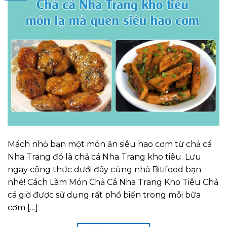
Mách nhỏ bạn một món ăn siêu hao cơm từ chả cá
Nha Trang đó là chả cá Nha Trang kho tiêu. Lưu
ngay công thức dưới đây cùng nhà Bitifood bạn
nhé! Cách Làm Món Chả Cá Nha Trang Kho Tiêu Chả
cá giờ được sử dụng rất phổ biến trong mỗi bữa
cơm […]