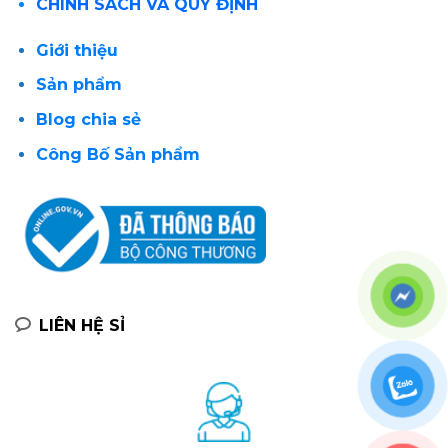
CHÍNH SÁCH VÀ QUY ĐỊNH
Giới thiệu
Sản phẩm
Blog chia sẻ
Công Bố Sản phẩm
LIÊN HỆ SỈ