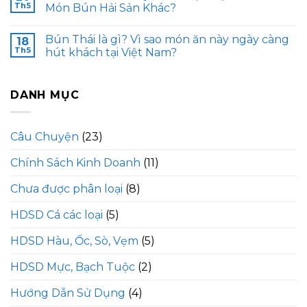
Th5
Món Bún Hải Sản Khác?
Bún Thái là gì? Vì sao món ăn này ngày càng
18
Th5
hút khách tại Việt Nam?
DANH MỤC
Câu Chuyện
(23)
Chính Sách Kinh Doanh
(11)
Chưa được phân loại
(8)
HDSD Cá các loại
(5)
HDSD Hàu, Ốc, Sò, Vẹm
(5)
HDSD Mực, Bạch Tuộc
(2)
Hướng Dẫn Sử Dụng
(4)