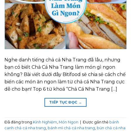
Nghe danh tiếng chả cả Nha Trang đã lâu, nhưng
bạn có biết Chả Cá Nha Trang làm món gì ngon
không? Bài viết dưới đây Bitifood sẽ chia sẻ cách chế
biến các món ăn ngon làm từ chả cá Nha Trang cực
dễ cho bạn! Top 6 từ khoá “Chả Cá Nha Trang […]
TIẾP TỤC ĐỌC
→
Đã đăng trong
Kinh Nghiệm
,
Món Ngon
|
Được gắn thẻ
bánh
canh chả cá nha trang
,
bánh mì chả cá nha trang
,
bún chả cá nha