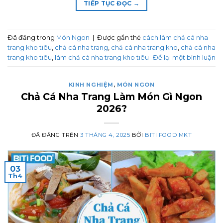
TIẾP TỤC ĐỌC
→
Đã đăng trong
Món Ngon
|
Được gắn thẻ
cách làm chả cá nha
trang kho tiêu
,
chả cá nha trang
,
chả cá nha trang kho
,
chả cá nha
trang kho tiêu
,
làm chả cá nha trang kho tiêu
Để lại một bình luận
KINH NGHIỆM
,
MÓN NGON
Chả Cá Nha Trang Làm Món Gì Ngon
2026?
ĐÃ ĐĂNG TRÊN
3 THÁNG 4, 2025
BỞI
BITI FOOD MKT
03
Th4