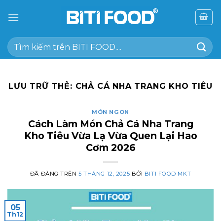
Chuyển
đến
nội
Tìm
dung
kiếm:
LƯU TRỮ THẺ:
CHẢ CÁ NHA TRANG KHO TIÊU
MÓN NGON
Cách Làm Món Chả Cá Nha Trang
Kho Tiêu Vừa Lạ Vừa Quen Lại Hao
Cơm 2026
ĐÃ ĐĂNG TRÊN
5 THÁNG 12, 2025
BỞI
BITI FOOD MKT
05
Th12