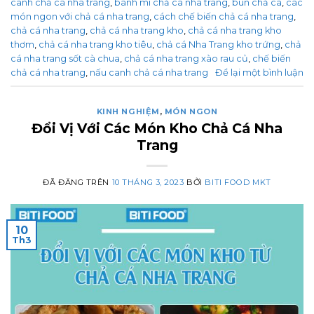
canh chả cá nha trang
,
bánh mì chả cá nha trang
,
bún chả cá
,
các
món ngon với chả cá nha trang
,
cách chế biến chả cá nha trang
,
chả cá nha trang
,
chả cá nha trang kho
,
chả cá nha trang kho
thơm
,
chả cá nha trang kho tiêu
,
chả cá Nha Trang kho trứng
,
chả
cá nha trang sốt cà chua
,
chả cá nha trang xào rau củ
,
chế biến
chả cá nha trang
,
nấu canh chả cá nha trang
Để lại một bình luận
KINH NGHIỆM
,
MÓN NGON
Đổi Vị Với Các Món Kho Chả Cá Nha
Trang
ĐÃ ĐĂNG TRÊN
10 THÁNG 3, 2023
BỞI
BITI FOOD MKT
10
Th3