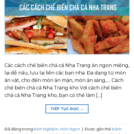
Các cách chế biến chả cá Nha Trang ăn ngon miệng,
lại dễ nấu, lưu lại liền các bạn nha. Đa dạng từ món
ăn vặt, cho đến món ăn mặn, món ăn sáng,…. Cách
chế biến chả cá Nha Trang kho Với cách chế biến
chả cá Nha Trang kho, bạn có thể làm […]
TIẾP TỤC ĐỌC
→
Đã đăng trong
Kinh Nghiệm
,
Món Ngon
|
Được gắn thẻ
bánh