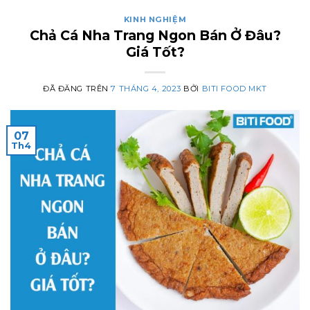
KINH NGHIỆM
Chả Cá Nha Trang Ngon Bán Ở Đâu?
Giá Tốt?
ĐÃ ĐĂNG TRÊN
7 THÁNG 4, 2023
BỞI
BITI FOOD MKT
07
Th4