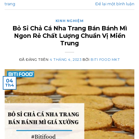
trang
Để lại một bình luận
KINH NGHIỆM
Bỏ Sỉ Chả Cá Nha Trang Bán Bánh Mì
Ngon Rẻ Chất Lượng Chuẩn Vị Miền
Trung
ĐÃ ĐĂNG TRÊN
4 THÁNG 4, 2023
BỞI
BITI FOOD MKT
04
Th4