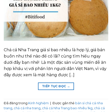
Chả cá Nha Trang giá sỉ bao nhiêu là hợp lý, giá bán
buôn như thế nào để có lãi? cùng tìm hiểu ngay
dưới đây bạn nhé! Là một đặc sản vùng miền dễ ăn
hợp khẩu vị với phần lớn người dân Việt Nam, vì vậy
đây được xem là mặt hàng được […]
TIẾP TỤC ĐỌC
→
Đã đăng trong
Kinh Nghiệm
|
Được gắn thẻ
bán sỉ chả cá nha
trang
,
chả cá nha trang
,
chả cá Nha Trang bao nhiêu 1kg
,
chả cá