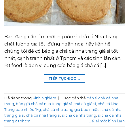
Bạn đang cần tìm một nguồn sỉ chả cá Nha Trang
chất lượng giá tốt, đừng ngận ngại hãy liên hệ
chúng tôi để có báo giá chả cá nha trang giá sỉ tốt
nhất, cạnh tranh nhất ở Tphcm và các tỉnh lân cận.
Bitifood là dơn vị cung cấp báo giá chả cá […]
TIẾP TỤC ĐỌC
→
Đã đăng trong
Kinh Nghiệm
|
Được gắn thẻ
bán sỉ chả cá nha
trang
,
báo giá chả cá nha trang giá sỉ
,
chả cá giá sỉ
,
chả cá Nha
Trang bao nhiêu 1kg
,
chả cá nha trang giá bao nhiêu
,
chả cá nha
trang giá sỉ
,
chả cá nha trang sỉ
,
sỉ chả cá nha trang
,
sỉ chả cá nha
trang ở tphcm
Để lại một bình luận