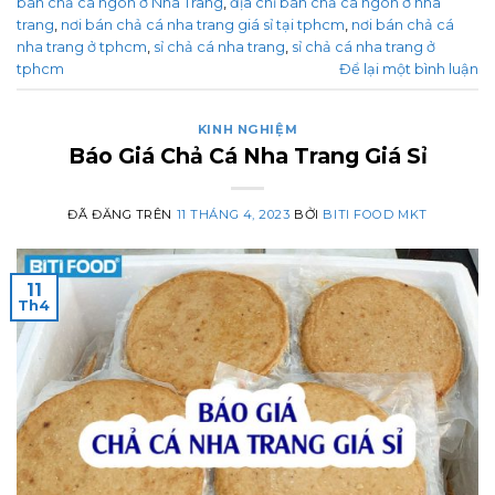
bán chả cá ngon ở Nha Trang
,
địa chỉ bán chả cá ngon ở nha
trang
,
nơi bán chả cá nha trang giá sỉ tại tphcm
,
nơi bán chả cá
nha trang ở tphcm
,
sỉ chả cá nha trang
,
sỉ chả cá nha trang ở
tphcm
Để lại một bình luận
KINH NGHIỆM
Báo Giá Chả Cá Nha Trang Giá Sỉ
ĐÃ ĐĂNG TRÊN
11 THÁNG 4, 2023
BỞI
BITI FOOD MKT
11
Th4