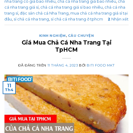
nha trang có giá bao nhiêu
,
chả cá nha trang giá bao nhiêu
,
chả
cá nha trang giá sỉ
,
chả cá nha trang giá sỉ bao nhiêu
,
chả cá nha
trang sỉ
,
đặc sản chả cá Nha Trang
,
mua chả cá nha trang giá sỉ tại
đâu
,
sỉ chả cá nha trang
,
sỉ chả cá nha trang ở tphcm
2
Nhận xét
KINH NGHIỆM
,
CÂU CHUYỆN
Giá Mua Chả Cá Nha Trang Tại
TpHCM
ĐÃ ĐĂNG TRÊN
11 THÁNG 4, 2023
BỞI
BITI FOOD MKT
11
Th4