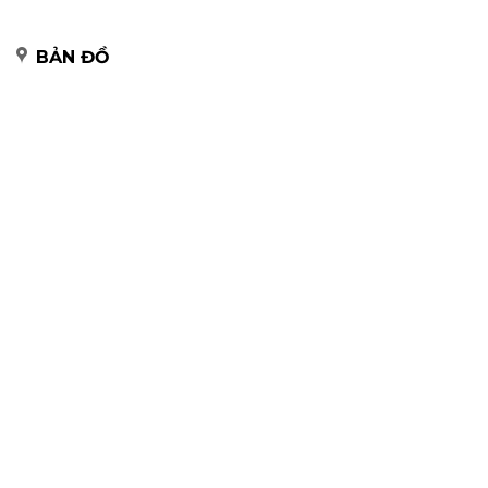
BẢN ĐỒ