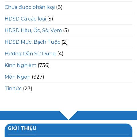
Chưa được phân loại
(8)
HDSD Cá các loại
(5)
HDSD Hàu, Ốc, Sò, Vẹm
(5)
HDSD Mực, Bạch Tuộc
(2)
Hướng Dẫn Sử Dụng
(4)
Kinh Nghiệm
(736)
Món Ngon
(327)
Tin tức
(23)
GIỚI THIỆU