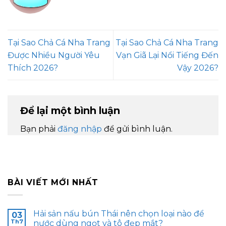
Tại Sao Chả Cá Nha Trang
Tại Sao Chả Cá Nha Trang
Được Nhiều Người Yêu
Vạn Giã Lại Nổi Tiếng Đến
Thích 2026?
Vậy 2026?
Để lại một bình luận
Bạn phải
đăng nhập
để gửi bình luận.
BÀI VIẾT MỚI NHẤT
Hải sản nấu bún Thái nên chọn loại nào để
03
Th7
nước dùng ngọt và tô đẹp mắt?