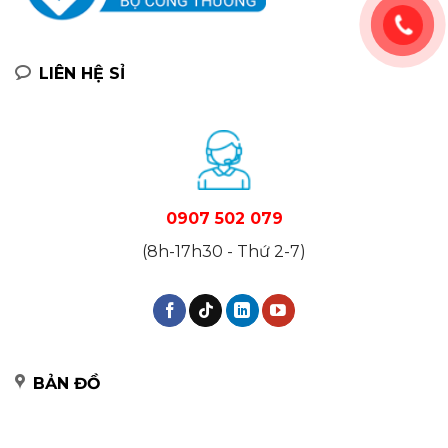
LIÊN HỆ SỈ
0907 502 079
(8h-17h30 - Thứ 2-7)
BẢN ĐỒ