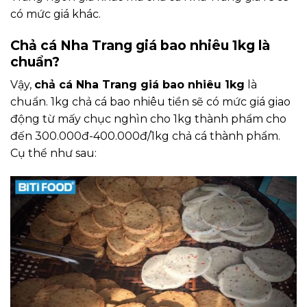
có mức giá khác.
Chả cá Nha Trang giá bao nhiêu 1kg là
chuẩn?
Vậy,
chả cá Nha Trang giá bao nhiêu 1kg
là
chuẩn. 1kg chả cá bao nhiêu tiền sẽ có mức giá giao
động từ mấy chục nghìn cho 1kg thành phẩm cho
đến 300.000đ-400.000đ/1kg chả cá thành phẩm.
Cụ thể như sau: