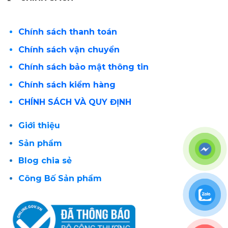
Chính sách thanh toán
Chính sách vận chuyển
Chính sách bảo mật thông tin
Chính sách kiểm hàng
CHÍNH SÁCH VÀ QUY ĐỊNH
Giới thiệu
Sản phẩm
Blog chia sẻ
Công Bố Sản phẩm