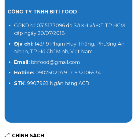
CÔNG TY TNHH BITI FOOD
GPKD số 0315177096 do Sở KH và ĐT TP HCM
cấp ngày 20/07/2018
Địa chỉ:
143/19 Phạm Huy Thông, Phường An
Nhơn, TP Hồ Chí Minh, Việt Nam
Email:
bitifood@gmail.com
Hotline:
0907502079 - 0932106534
STK
: 9907968 Ngân hàng ACB
CHÍNH SÁCH