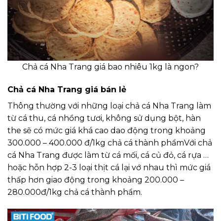
Chả cá Nha Trang giá bao nhiêu 1kg là ngon?
Chả cá Nha Trang giá bán lẻ
Thông thường với những loại chả cá Nha Trang làm
từ cá thu, cá nhồng tươi, không sử dụng bột, hàn
the sẽ có mức giá khá cao dao động trong khoảng
300.000 – 400.000 đ/1kg chả cá thành phẩmVới chả
cá Nha Trang được làm từ cá mối, cá củ đỏ, cá rựa …
hoặc hỗn hợp 2-3 loại thịt cá lại vớ nhau thì mức giá
thấp hơn giao động trong khoảng 200.000 –
280.000đ/1kg chả cá thành phẩm.