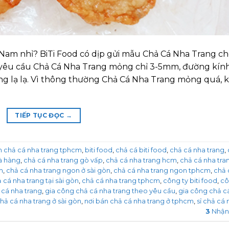
Nam nhỉ? BiTi Food có dịp gửi mẫu Chả Cá Nha Trang c
yêu cầu Chả Cá Nha Trang mỏng chỉ 3-5mm, đường kính
g lạ lạ. Vì thông thường Chả Cá Nha Trang mỏng quá, k
TIẾP TỤC ĐỌC
→
 chả cá nha trang tphcm
,
biti food
,
chả cá biti food
,
chả cá nha trang
,
à hàng
,
chả cá nha trang gò vấp
,
chả cá nha trang hcm
,
chả cá nha tra
m
,
chả cá nha trang ngon ở sài gòn
,
chả cá nha trang ngon tphcm
,
chả 
 cá nha trang tại sài gòn
,
chả cá nha trang tphcm
,
công ty biti food
,
cô
 cá nha trang
,
gia công chả cá nha trang theo yêu cầu
,
gia công chả c
ả cá nha trang ở sài gòn
,
nơi bán chả cá nha trang ở tphcm
,
sỉ chả cá
3
Nhận