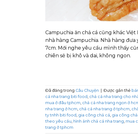
Campuchia ăn chả cá cũng khác Việt 
nhà hàng Campuchia. Nhà hàng đưa 
7cm. Mới nghe yêu cầu mình thấy cũn
chiên sẽ bị khô và dai, không ngon.
Đã đăng trong
Câu Chuyện
|
Được gắn thẻ
bán
cá nha trang biti food
,
chả cá nha trang cho nh
mua ở đâu tphcm
,
chả cá nha trang ngon ở hc
nha trang ở hcm
,
chả cá nha trang ở tphcm
,
chả
ty tnhh biti food
,
gia công chả cá
,
gia công chả
theo yêu cầu
,
hình ảnh chả cá nha trang
,
mua ch
trang ở tphcm