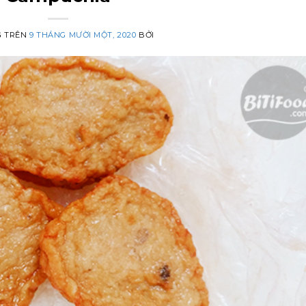
G TRÊN
9 THÁNG MƯỜI MỘT, 2020
BỞI