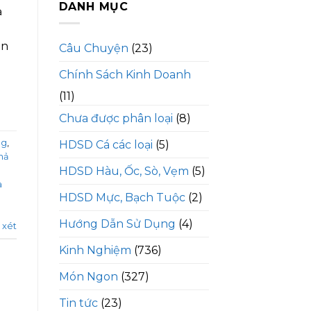
DANH MỤC
ả
ăn
Câu Chuyện
(23)
Chính Sách Kinh Doanh
(11)
Chưa được phân loại
(8)
ng
,
HDSD Cá các loại
(5)
hả
HDSD Hàu, Ốc, Sò, Vẹm
(5)
a
HDSD Mực, Bạch Tuộc
(2)
Hướng Dẫn Sử Dụng
(4)
 xét
Kinh Nghiệm
(736)
Món Ngon
(327)
Tin tức
(23)