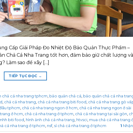
Cung Cấp Giải Pháp Đo Nhiệt Độ Bảo Quản Thực Phẩm –
n Chả Cá Nha Trang tốt hơn, đảm bảo giữ chất lượng v
? Làm sao để xây […]
TIẾP TỤC ĐỌC
→
 chả cá nha trang tphcm
,
bảo quản chả cá
,
bảo quản chả cá nha tran
od
,
chả cá nha trang
,
chả cá nha trang biti food
,
chả cá nha trang gò vấ
 đâu tphcm
,
chả cá nha trang ngon ở hcm
,
chả cá nha trang ngon ở sài
 trang ở hcm
,
chả cá nha trang ở tphcm
,
chả cá nha trang tại sài gòn
,
c
nhh biti food
,
hình ảnh chả cá nha trang
,
htvsci
,
mua chả cá nha trang ở
hả cá nha trang ở tphcm
,
nsf
,
sỉ chả cá nha trang ở tphcm
1
Nhận