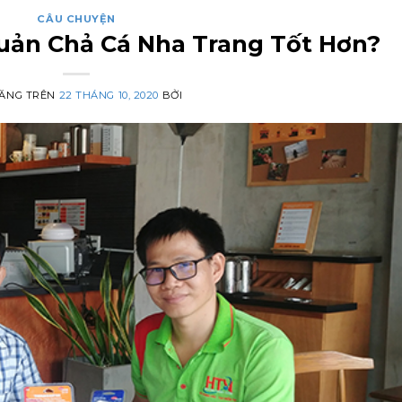
CÂU CHUYỆN
uản Chả Cá Nha Trang Tốt Hơn?
ĂNG TRÊN
22 THÁNG 10, 2020
BỞI