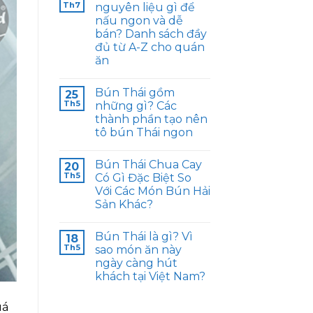
Th7
nguyên liệu gì để
nấu ngon và dễ
bán? Danh sách đầy
đủ từ A-Z cho quán
ăn
Bún Thái gồm
25
Th5
những gì? Các
thành phần tạo nên
tô bún Thái ngon
Bún Thái Chua Cay
20
Th5
Có Gì Đặc Biệt So
Với Các Món Bún Hải
Sản Khác?
Bún Thái là gì? Vì
18
Th5
sao món ăn này
ngày càng hút
khách tại Việt Nam?
uá