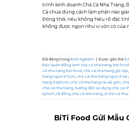
trình kinh doanh Chả Cá Nha Trang, 
Cá chưa đúng cách làm phần nào giả
Đồng thời, nếu không hiểu rõ đặc tín
không được ngon như vị vốn có của 
Đã đăng trong
Kinh Nghiệm
|
Được gắn thẻ
bá
bảo quản đông lạnh chả cá nha trang
,
biti food
cá nha trang biti food
,
chả cá nha trang gò vấp
trang ngon ở hcm
,
chả cá nha trang ngon ở sài
trang ở tphcm
,
chả cá nha trang tại sài gòn
,
chả
chả cá nha trang
,
hướng dẫn sử dụng chả cá nh
tphcm
,
rã đông chả cá nha trang
,
sỉ chả cá nha
BiTi Food Gửi Mẫu