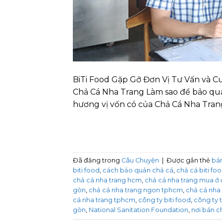
BiTi Food Gặp Gỡ Đơn Vị Tư Vấn và 
Chả Cá Nha Trang Làm sao để bảo quả
hương vị vốn có của Chả Cá Nha Trang
Đã đăng trong
Câu Chuyện
|
Được gắn thẻ
bán
biti food
,
cách bảo quản chả cá
,
chả cá biti fo
chả cá nha trang hcm
,
chả cá nha trang mua ở
gòn
,
chả cá nha trang ngon tphcm
,
chả cá nha
cá nha trang tphcm
,
công ty biti food
,
công ty t
gòn
,
National Sanitation Foundation
,
nơi bán c