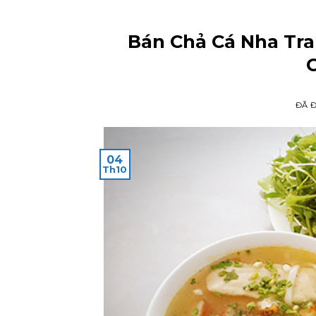
Bán Chả Cá Nha Tr
ĐÃ 
04
Th10