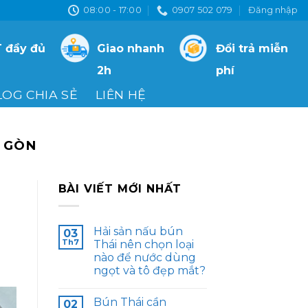
08:00 - 17:00
0907 502 079
Đăng nhập
 đầy đủ
Giao nhanh
Đổi trả miễn
2h
phí
LOG CHIA SẺ
LIÊN HỆ
I GÒN
BÀI VIẾT MỚI NHẤT
Hải sản nấu bún
03
Th7
Thái nên chọn loại
nào để nước dùng
ngọt và tô đẹp mắt?
Bún Thái cần
02