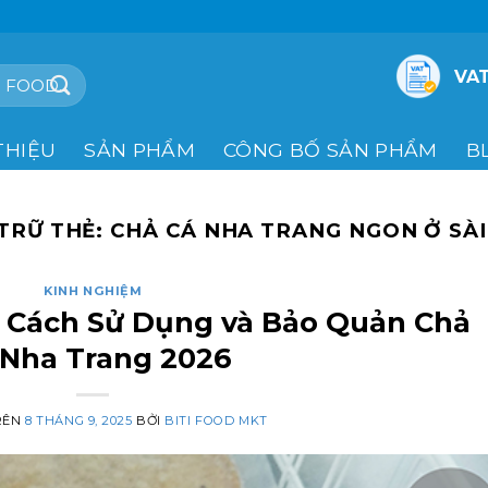
VAT
THIỆU
SẢN PHẨM
CÔNG BỐ SẢN PHẨM
B
TRỮ THẺ:
CHẢ CÁ NHA TRANG NGON Ở SÀ
KINH NGHIỆM
– Cách Sử Dụng và Bảo Quản Chả
 Nha Trang 2026
RÊN
8 THÁNG 9, 2025
BỞI
BITI FOOD MKT