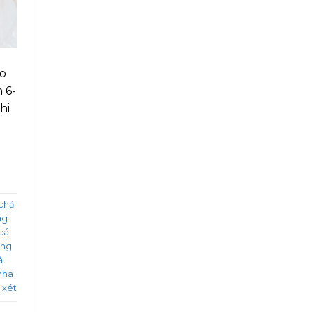
ho
 6-
hi
chả
ng
cá
ng
á
 nha
 xét