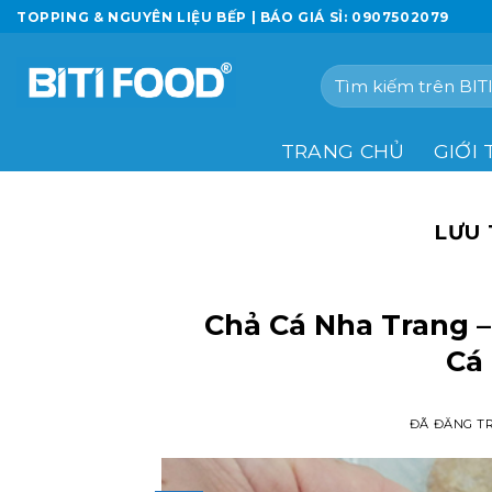
Chuyển
TOPPING & NGUYÊN LIỆU BẾP | BÁO GIÁ SỈ: 0907502079
đến
nội
Tìm
dung
kiếm:
TRANG CHỦ
GIỚI 
LƯU 
Chả Cá Nha Trang 
Cá
ĐÃ ĐĂNG T