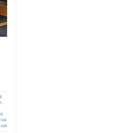
à
g
,
p
,
hả
 sài
 xét