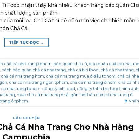
BiTi Food nhận thấy khá nhiều khách hàng bảo quản Ch
m chất lượng sản phẩm.
h của mỗi loại Chả Cá thì dễ đẫn đến việc chế biến món 
món Chả Cá.
TIẾP TỤC ĐỌC
→
n chả cá nha trang tphcm
,
bảo quản chả cá
,
bảo quản chả cá nha tra
,
cách bảo quản chả cá nha trang
,
chả cá biti food
,
chả cá nha trang
,
c
,
chả cá nha trang hcm
,
chả cá nha trang mua ở đâu tphcm
,
chả cá nha
 gòn
,
chả cá nha trang ngon tphcm
,
chả cá nha trang ở hcm
,
chả cá nh
 cá nha trang tphcm
,
công ty biti food
,
công ty tnhh biti food
,
hình ảnh
a trang
,
mua chả cá nha trang ở sài gòn
,
nơi bán chả cá nha trang ở
 trang ở tphcm
8
Nhận
CÂU CHUYỆN
 Chả Cá Nha Trang Cho Nhà Hàng
Campuchia