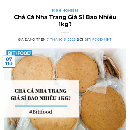
KINH NGHIỆM
Chả Cá Nha Trang Giá Sỉ Bao Nhiêu
1kg?
ĐÃ ĐĂNG TRÊN
7 THÁNG 5, 2025
BỞI
BITI FOOD MKT
07
Th5