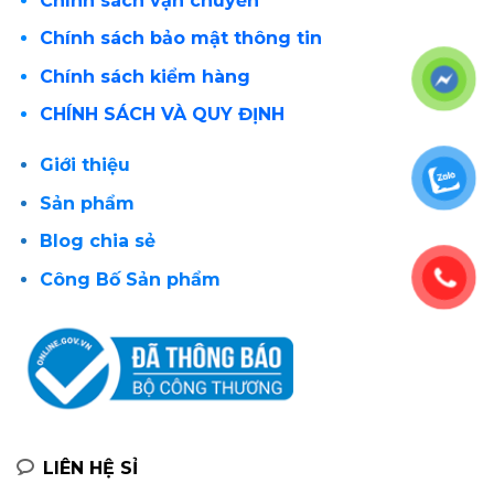
Chính sách vận chuyển
Chính sách bảo mật thông tin
Chính sách kiểm hàng
CHÍNH SÁCH VÀ QUY ĐỊNH
Giới thiệu
Sản phẩm
Blog chia sẻ
Công Bố Sản phẩm
LIÊN HỆ SỈ