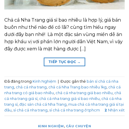
Chả cá Nha Trang giá sỉ bao nhiêu là hợp lý, giá bán
buôn như thế nào để có lãi? cùng tìm hiểu ngay
dưới đây bạn nhé! Là một đặc sản vùng miền dễ ăn
hợp khẩu vị với phần lớn người dân Việt Nam, vì vậy
đây được xem là mặt hàng được […]
TIẾP TỤC ĐỌC
→
Đã đăng trong
Kinh Nghiệm
|
Được gắn thẻ
bán sỉ chả cá nha
trang
,
chả cá nha trang
,
chả cá Nha Trang bao nhiêu 1kg
,
chả cá
nha trang có giá bao nhiêu
,
chả cá nha trang giá bao nhiêu
,
chả
cá nha trang giá sỉ
,
chả cá nha trang giá sỉ bao nhiêu
,
chả cá nha
trang sỉ
,
đặc sản chả cá Nha Trang
,
mua chả cá nha trang giá sỉ tại
đâu
,
sỉ chả cá nha trang
,
sỉ chả cá nha trang ở tphcm
2
Nhận xét
KINH NGHIỆM
,
CÂU CHUYỆN