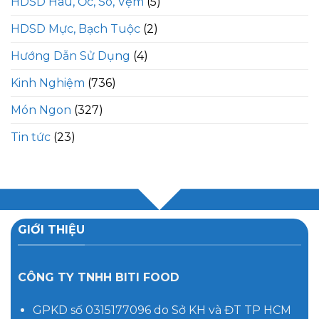
HDSD Hàu, Ốc, Sò, Vẹm
(5)
HDSD Mực, Bạch Tuộc
(2)
Hướng Dẫn Sử Dụng
(4)
Kinh Nghiệm
(736)
Món Ngon
(327)
Tin tức
(23)
GIỚI THIỆU
CÔNG TY TNHH BITI FOOD
GPKD số 0315177096 do Sở KH và ĐT TP HCM