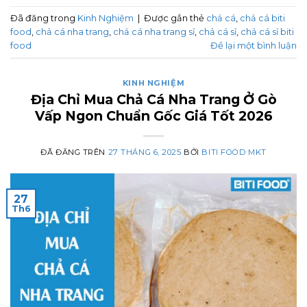
Đã đăng trong
Kinh Nghiệm
|
Được gắn thẻ
chả cá
,
chả cá biti
food
,
chả cá nha trang
,
chả cá nha trang sỉ
,
chả cá sỉ
,
chả cá sỉ biti
food
Để lại một bình luận
KINH NGHIỆM
Địa Chỉ Mua Chả Cá Nha Trang Ở Gò
Vấp Ngon Chuẩn Gốc Giá Tốt 2026
ĐÃ ĐĂNG TRÊN
27 THÁNG 6, 2025
BỞI
BITI FOOD MKT
27
Th6