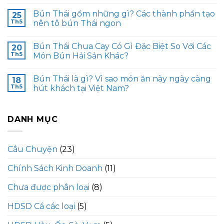
Bún Thái gồm những gì? Các thành phần tạo
25
Th5
nên tô bún Thái ngon
Bún Thái Chua Cay Có Gì Đặc Biệt So Với Các
20
Th5
Món Bún Hải Sản Khác?
Bún Thái là gì? Vì sao món ăn này ngày càng
18
Th5
hút khách tại Việt Nam?
DANH MỤC
Câu Chuyện
(23)
Chính Sách Kinh Doanh
(11)
Chưa được phân loại
(8)
HDSD Cá các loại
(5)