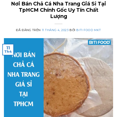
Nơi Bán Chả Cá Nha Trang Giá Sỉ Tại
TpHCM Chính Gốc Uy Tín Chất
Lượng
ĐÃ ĐĂNG TRÊN
11 THÁNG 4, 2023
BỞI
BITI FOOD MKT
11
Th4