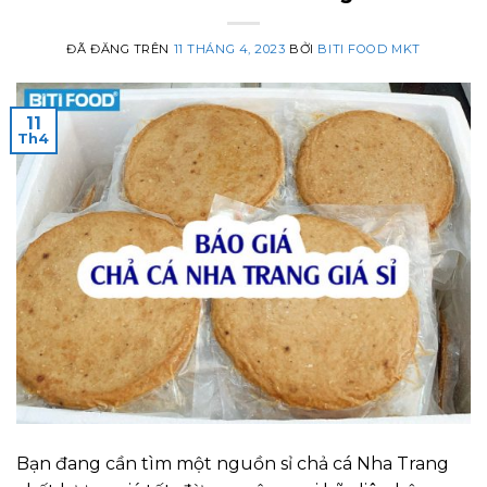
ĐÃ ĐĂNG TRÊN
11 THÁNG 4, 2023
BỞI
BITI FOOD MKT
11
Th4
Bạn đang cần tìm một nguồn sỉ chả cá Nha Trang