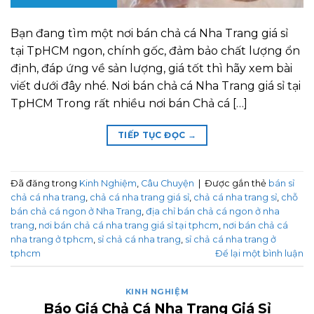
Bạn đang tìm một nơi bán chả cá Nha Trang giá sỉ
tại TpHCM ngon, chính gốc, đảm bảo chất lượng ổn
định, đáp ứng về sản lượng, giá tốt thì hãy xem bài
viết dưới đây nhé. Nơi bán chả cá Nha Trang giá sỉ tại
TpHCM Trong rất nhiều nơi bán Chả cá […]
TIẾP TỤC ĐỌC
→
Đã đăng trong
Kinh Nghiệm
,
Câu Chuyện
|
Được gắn thẻ
bán sỉ
chả cá nha trang
,
chả cá nha trang giá sỉ
,
chả cá nha trang sỉ
,
chỗ
bán chả cá ngon ở Nha Trang
,
địa chỉ bán chả cá ngon ở nha
trang
,
nơi bán chả cá nha trang giá sỉ tại tphcm
,
nơi bán chả cá
nha trang ở tphcm
,
sỉ chả cá nha trang
,
sỉ chả cá nha trang ở
tphcm
Để lại một bình luận
KINH NGHIỆM
Báo Giá Chả Cá Nha Trang Giá Sỉ