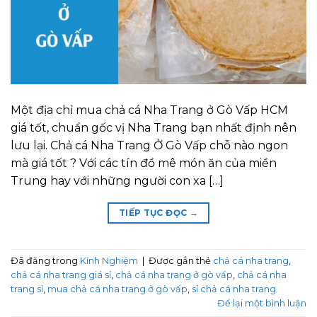
Một địa chỉ mua chả cá Nha Trang ở Gò Vấp HCM
giá tốt, chuẩn gốc vị Nha Trang bạn nhất định nên
lưu lại. Chả cá Nha Trang Ở Gò Vấp chỗ nào ngon
mà giá tốt ? Với các tín đồ mê món ăn của miền
Trung hay với những người con xa […]
TIẾP TỤC ĐỌC
→
Đã đăng trong
Kinh Nghiệm
|
Được gắn thẻ
chả cá nha trang
,
chả cá nha trang giá sỉ
,
chả cá nha trang ở gò vấp
,
chả cá nha
trang sỉ
,
mua chả cá nha trang ở gò vấp
,
sỉ chả cá nha trang
Để lại một bình luận