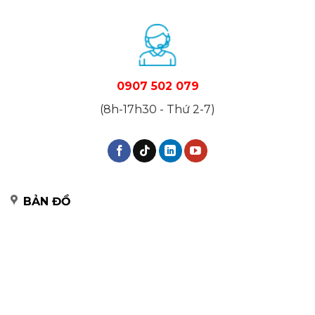
0907 502 079
(8h-17h30 - Thứ 2-7)
BẢN ĐỒ