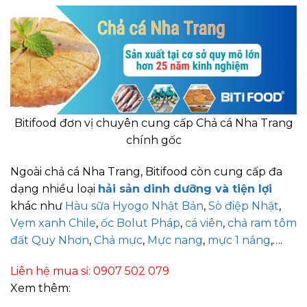
Bitifood đơn vị chuyên cung cấp Chả cá Nha Trang
chính gốc
Ngoài chả cá Nha Trang,
Bitifood còn cung cấp đa
dạng nhiều loại
hải sản dinh dưỡng và tiện lợi
khác
như
Hàu sữa Hyogo Nhật Bản
,
Sò điệp Nhật
,
Vẹm xanh Chile
,
ốc Bolut Pháp
,
cá viên
,
chả ram tôm
đất Quy Nhơn
,
Chả mực
,
Mực nang
,
mực 1 nắng
,….
Liên hệ mua sỉ: 0907 502 079
Xem thêm: