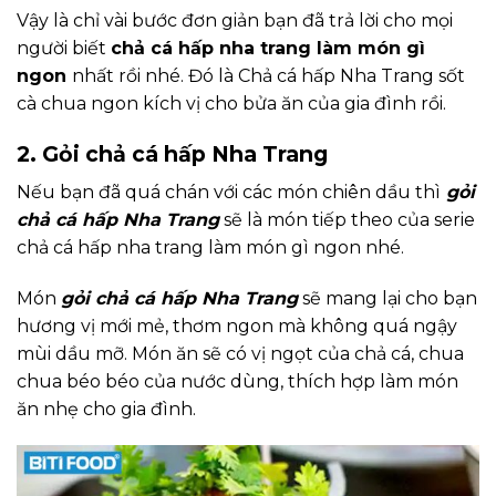
Vậy là chỉ vài bước đơn giản bạn đã trả lời cho mọi
người biết
chả cá hấp nha trang làm món gì
ngon
nhất rồi nhé. Đó là Chả cá hấp Nha Trang sốt
cà chua ngon kích vị cho bửa ăn của gia đình rồi.
2. Gỏi chả cá hấp Nha Trang
Nếu bạn đã quá chán với các món chiên dầu thì
gỏi
chả cá hấp Nha Trang
sẽ là món tiếp theo của serie
chả cá hấp nha trang làm món gì
ngon nhé.
Món
gỏi chả cá hấp Nha Trang
s
ẽ mang lại cho bạn
hương vị mới mẻ, thơm ngon mà không quá ngậy
mùi dầu mỡ. Món ăn sẽ có vị ngọt của chả cá, chua
chua béo béo của nước dùng, thích hợp làm món
ăn nhẹ cho gia đình.