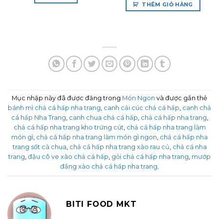
THÊM GIỎ HÀNG
Mục nhập này đã được đăng trong
Món Ngon
và được gắn thẻ
bánh mì chả cá hấp nha trang
,
canh cải cúc chả cá hấp
,
canh chả
cá hấp Nha Trang
,
canh chua chả cá hấp
,
chả cá hấp nha trang
,
chả cá hấp nha trang kho trứng cút
,
chả cá hấp nha trang làm
món gì
,
chả cá hấp nha trang làm món gì ngon
,
chả cá hấp nha
trang sốt cà chua
,
chả cá hấp nha trang xào rau củ
,
chả cá nha
trang
,
đậu cô ve xào chả cá hấp
,
gỏi chả cá hấp nha trang
,
mướp
đắng xào chả cá hấp nha trang
.
BITI FOOD MKT