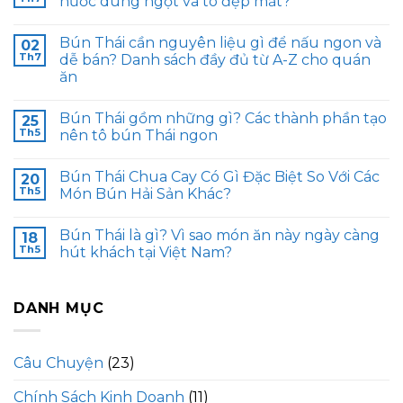
nước dùng ngọt và tô đẹp mắt?
Bún Thái cần nguyên liệu gì để nấu ngon và
02
Th7
dễ bán? Danh sách đầy đủ từ A-Z cho quán
ăn
Bún Thái gồm những gì? Các thành phần tạo
25
Th5
nên tô bún Thái ngon
Bún Thái Chua Cay Có Gì Đặc Biệt So Với Các
20
Th5
Món Bún Hải Sản Khác?
Bún Thái là gì? Vì sao món ăn này ngày càng
18
Th5
hút khách tại Việt Nam?
DANH MỤC
Câu Chuyện
(23)
Chính Sách Kinh Doanh
(11)