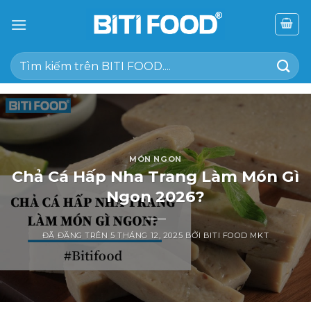
Chuyển
đến
nội
Tìm
dung
kiếm:
MÓN NGON
Chả Cá Hấp Nha Trang Làm Món Gì
Ngon 2026?
ĐÃ ĐĂNG TRÊN
5 THÁNG 12, 2025
BỞI
BITI FOOD MKT