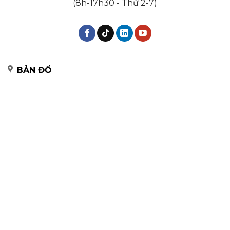
(8h-17h30 - Thứ 2-7)
BẢN ĐỒ