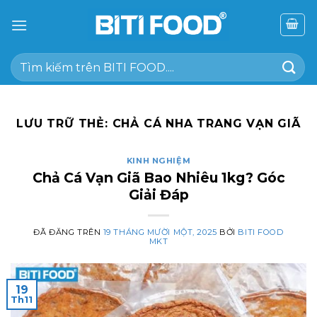
Chuyển
đến
nội
Tìm
dung
kiếm:
LƯU TRỮ THẺ:
CHẢ CÁ NHA TRANG VẠN GIÃ
KINH NGHIỆM
Chả Cá Vạn Giã Bao Nhiêu 1kg? Góc
Giải Đáp
ĐÃ ĐĂNG TRÊN
19 THÁNG MƯỜI MỘT, 2025
BỞI
BITI FOOD
MKT
19
Th11