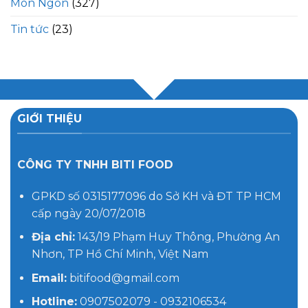
Món Ngon
(327)
Tin tức
(23)
GIỚI THIỆU
CÔNG TY TNHH BITI FOOD
GPKD số 0315177096 do Sở KH và ĐT TP HCM
cấp ngày 20/07/2018
Địa chỉ:
143/19 Phạm Huy Thông, Phường An
Nhơn, TP Hồ Chí Minh, Việt Nam
Email:
bitifood@gmail.com
Hotline:
0907502079 - 0932106534