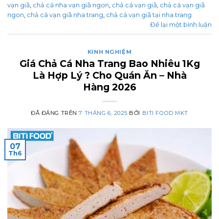
vạn giã
,
chả cá nha vạn giã ngon
,
chả cá vạn giã
,
chả cá vạn giã
ngon
,
chả cá vạn giã nha trang
,
chả cá vạn giã tại nha trang
Để lại một bình luận
KINH NGHIỆM
Giá Chả Cá Nha Trang Bao Nhiêu 1Kg
Là Hợp Lý ? Cho Quán Ăn – Nhà
Hàng 2026
ĐÃ ĐĂNG TRÊN
7 THÁNG 6, 2025
BỞI
BITI FOOD MKT
07
Th6