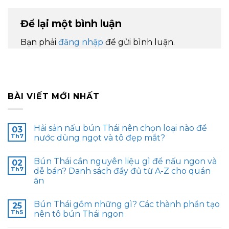
Để lại một bình luận
Bạn phải
đăng nhập
để gửi bình luận.
BÀI VIẾT MỚI NHẤT
Hải sản nấu bún Thái nên chọn loại nào để
03
Th7
nước dùng ngọt và tô đẹp mắt?
Bún Thái cần nguyên liệu gì để nấu ngon và
02
Th7
dễ bán? Danh sách đầy đủ từ A-Z cho quán
ăn
Bún Thái gồm những gì? Các thành phần tạo
25
Th5
nên tô bún Thái ngon