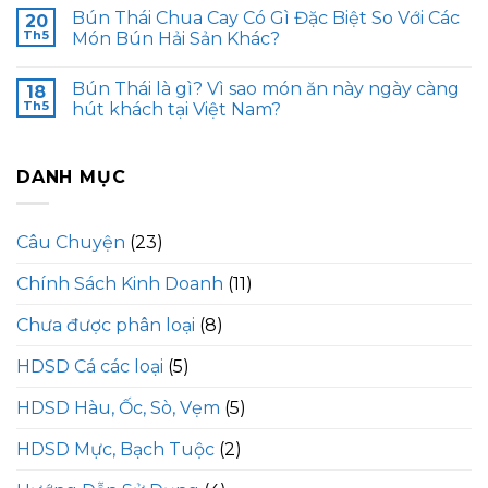
Bún Thái Chua Cay Có Gì Đặc Biệt So Với Các
20
Th5
Món Bún Hải Sản Khác?
Bún Thái là gì? Vì sao món ăn này ngày càng
18
Th5
hút khách tại Việt Nam?
DANH MỤC
Câu Chuyện
(23)
Chính Sách Kinh Doanh
(11)
Chưa được phân loại
(8)
HDSD Cá các loại
(5)
HDSD Hàu, Ốc, Sò, Vẹm
(5)
HDSD Mực, Bạch Tuộc
(2)