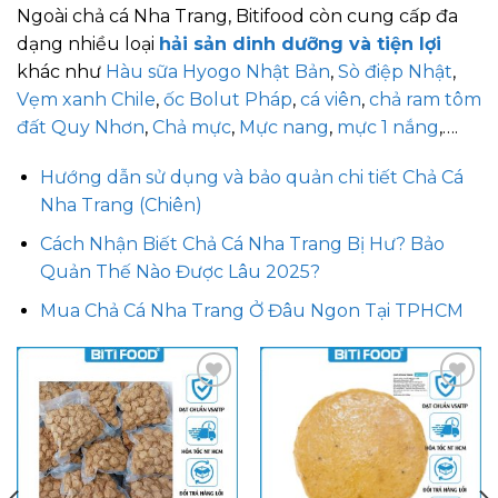
Ngoài chả cá Nha Trang,
Bitifood còn cung cấp đa
dạng nhiều loại
hải sản dinh dưỡng và tiện lợi
khác
như
Hàu sữa Hyogo Nhật Bản
,
Sò điệp Nhật
,
Vẹm xanh Chile
,
ốc Bolut Pháp
,
cá viên
,
chả ram tôm
đất Quy Nhơn
,
Chả mực
,
Mực nang
,
mực 1 nắng
,….
Hướng dẫn sử dụng và bảo quản chi tiết Chả Cá
Nha Trang (Chiên)
Cách Nhận Biết Chả Cá Nha Trang Bị Hư? Bảo
Quản Thế Nào Được Lâu 2025?
Mua Chả Cá Nha Trang Ở Đâu Ngon Tại TPHCM
Add to
Add to
wishlist
wishlist