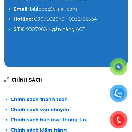
Email:
bitifood@gmail.com
Hotline:
0907502079 - 0932106534
STK
: 9907968 Ngân hàng ACB
CHÍNH SÁCH
Chính sách thanh toán
Chính sách vận chuyển
Chính sách bảo mật thông tin
Chính sách kiểm hàng