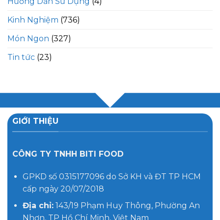
Hướng Dẫn Sử Dụng
(4)
Kinh Nghiệm
(736)
Món Ngon
(327)
Tin tức
(23)
GIỚI THIỆU
CÔNG TY TNHH BITI FOOD
GPKD số 0315177096 do Sở KH và ĐT TP HCM
cấp ngày 20/07/2018
Địa chỉ:
143/19 Phạm Huy Thông, Phường An
Nhơn, TP Hồ Chí Minh, Việt Nam