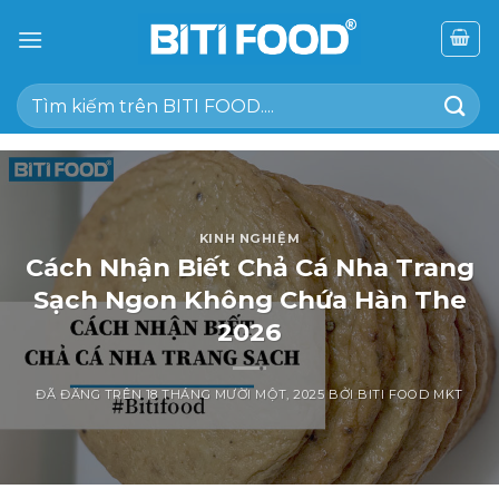
Chuyển
đến
nội
Tìm
dung
kiếm:
KINH NGHIỆM
Cách Nhận Biết Chả Cá Nha Trang
Sạch Ngon Không Chứa Hàn The
2026
ĐÃ ĐĂNG TRÊN
18 THÁNG MƯỜI MỘT, 2025
BỞI
BITI FOOD MKT