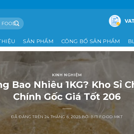
VAT
THIỆU
SẢN PHẨM
CÔNG BỐ SẢN PHẨM
B
KINH NGHIỆM
ng Bao Nhiêu 1KG? Kho Sỉ C
Chính Gốc Giá Tốt 206
ĐÃ ĐĂNG TRÊN
24 THÁNG 6, 2025
BỞI
BITI FOOD MKT