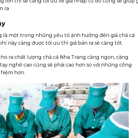
 lớn thì sẽ càng tối ưu về giá nhập từ đó cũng sẽ giúp g
n ra
áy
 là một trong những yếu tố ảnh hưởng đến giá chả cá
í này càng được tối ưu thì giá bán ra sẽ càng tốt.
cho ra chất lượng chả cá Nha Trang càng ngon, càng
tay nghề cao cũng sẽ phải cao hơn so với những công
ghiệm hơn.