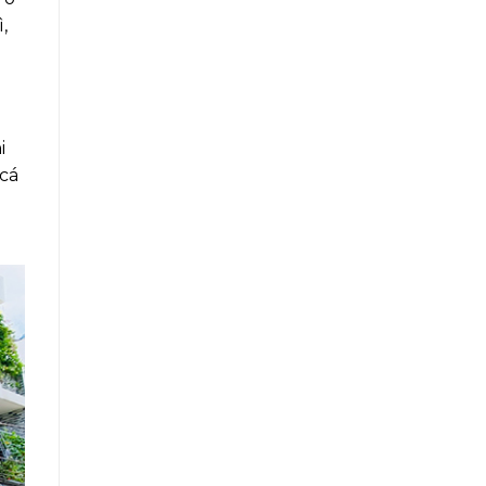
,
i
cá