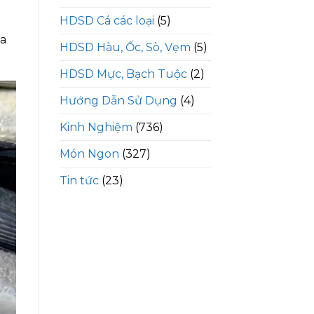
HDSD Cá các loại
(5)
u
ủa
HDSD Hàu, Ốc, Sò, Vẹm
(5)
HDSD Mực, Bạch Tuộc
(2)
Hướng Dẫn Sử Dụng
(4)
Kinh Nghiệm
(736)
Món Ngon
(327)
Tin tức
(23)