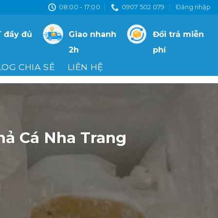
08:00 - 17:00
0907 502 079
Đăng nhập
 đầy đủ
Giao nhanh
Đổi trả miễn
2h
phí
LOG CHIA SẺ
LIÊN HỆ
hả Cá Nha Trang