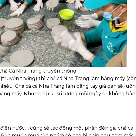
Chả Cá Nha Trang truyền thống
y (truyền thống) thì chả cá Nha Trang làm bằng máy (cô
nhiều. Chả cá cá Nha Trang làm bằng tay giá bán sẽ luôn
 bằng máy. Nhưng bù lại số lượng mỗi ngày sẽ không bằ
, điện nước,… cũng sẽ tác động một phần đến giá chả cá
. Bạn muốn mua sản phẩm có bao bì chỉn chu, tem mác 