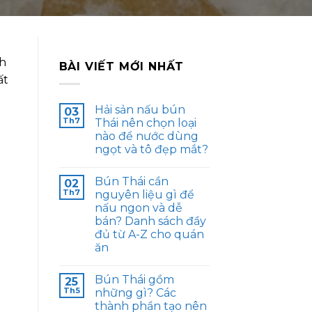
ch
BÀI VIẾT MỚI NHẤT
ất
Hải sản nấu bún
03
Th7
Thái nên chọn loại
nào để nước dùng
ngọt và tô đẹp mắt?
Bún Thái cần
02
Th7
nguyên liệu gì để
nấu ngon và dễ
bán? Danh sách đầy
đủ từ A-Z cho quán
ăn
Bún Thái gồm
25
Th5
những gì? Các
thành phần tạo nên