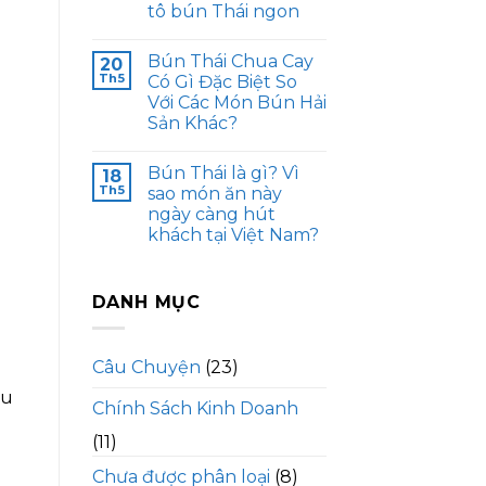
tô bún Thái ngon
Bún Thái Chua Cay
20
Th5
Có Gì Đặc Biệt So
Với Các Món Bún Hải
Sản Khác?
Bún Thái là gì? Vì
18
Th5
sao món ăn này
ngày càng hút
khách tại Việt Nam?
DANH MỤC
?
Câu Chuyện
(23)
ểu
Chính Sách Kinh Doanh
(11)
Chưa được phân loại
(8)