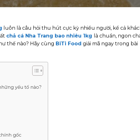
g
luôn là câu hỏi thu hút cực kỳ nhiều người, kể cả khá
hất
chả cá Nha Trang bao nhiêu 1kg
là chuẩn, ngon ch
như thế nào? Hãy cùng
BiTi Food
giải mã ngay trong bài
những yếu tố nào?
chính gốc