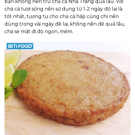
bạn không nên trữ chả cá Nha Trang quá lâu. Với
chả cá tươi sống nên sử dụng từ 1-2 ngày đổ lại là
tốt nhất, tương tự cho chả cá hấp cũng chỉ nên
dùng trong vài ngày để lại, không nên để quá lâu,
chả sẽ mất đi độ ngon, mềm.