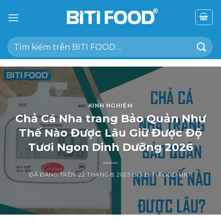
Chuyển
đến
nội
Tìm
dung
kiếm:
KINH NGHIỆM
Chả Cá Nha trang Bảo Quản Như
Thế Nào Được Lâu Giữ Được Độ
Tươi Ngon Dinh Dưỡng 2026
ĐÃ ĐĂNG TRÊN
22 THÁNG 8, 2025
BỞI
BITI FOOD MKT