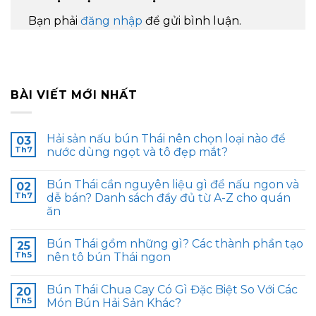
Bạn phải
đăng nhập
để gửi bình luận.
BÀI VIẾT MỚI NHẤT
Hải sản nấu bún Thái nên chọn loại nào để
03
Th7
nước dùng ngọt và tô đẹp mắt?
Bún Thái cần nguyên liệu gì để nấu ngon và
02
Th7
dễ bán? Danh sách đầy đủ từ A-Z cho quán
ăn
Bún Thái gồm những gì? Các thành phần tạo
25
Th5
nên tô bún Thái ngon
Bún Thái Chua Cay Có Gì Đặc Biệt So Với Các
20
Th5
Món Bún Hải Sản Khác?