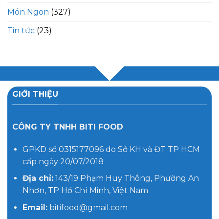
Món Ngon
(327)
Tin tức
(23)
GIỚI THIỆU
CÔNG TY TNHH BITI FOOD
GPKD số 0315177096 do Sở KH và ĐT TP HCM
cấp ngày 20/07/2018
Địa chỉ:
143/19 Phạm Huy Thông, Phường An
Nhơn, TP Hồ Chí Minh, Việt Nam
Email:
bitifood@gmail.com