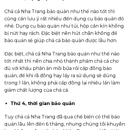
Chả cá Nha Trang bảo quản như thế nào tốt thì
cũng cần lưu ý rất nhiều đến dụng cụ bảo quản đó
nhé. Dụng cụ bảo quản như túi, hộp cần kín không
bị nứt hay rách. Đặc biệt nên hút chân không để
bảo quản sẽ giúp chả cá bảo quản được lâu hơn.
Đặc biệt, chả cá Nha Trang bảo quản như thế nào
tốt nhất thì nên chia nhỏ thành phẩm chả cá cho
đủ với khẩu phần ăn mỗi bữa rồi cấp đông bảo
quản, để khi rã đông hay lấy ra sử dụng sẽ dùng
trong 1 lần, không phải cấp đông lại nhiều lần làm
giảm chất lượng của chả cá.
Thứ 4, thời gian bảo quản
Tuy chả cá Nha Trang đã qua chế biến có thể bảo
quản lâu lên đến 6 tháng, nhưng chúng tôi khuyên