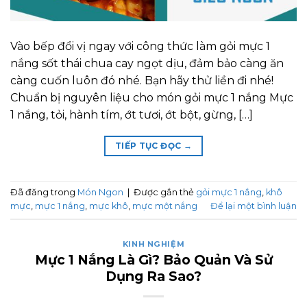
Vào bếp đổi vị ngay với công thức làm gỏi mực 1
nắng sốt thái chua cay ngọt dịu, đảm bảo càng ăn
càng cuốn luôn đó nhé. Bạn hãy thử liền đi nhé!
Chuẩn bị nguyên liệu cho món gỏi mực 1 nắng Mực
1 nắng, tỏi, hành tím, ớt tươi, ớt bột, gừng, […]
TIẾP TỤC ĐỌC
→
Đã đăng trong
Món Ngon
|
Được gắn thẻ
gỏi mực 1 nắng
,
khô
mực
,
mực 1 nắng
,
mực khô
,
mực một nắng
Để lại một bình luận
KINH NGHIỆM
Mực 1 Nắng Là Gì? Bảo Quản Và Sử
Dụng Ra Sao?