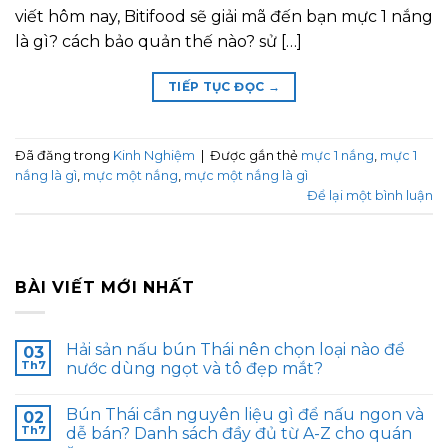
viết hôm nay, Bitifood sẽ giải mã đến bạn mực 1 nắng
là gì? cách bảo quản thế nào? sử […]
TIẾP TỤC ĐỌC
→
Đã đăng trong
Kinh Nghiệm
|
Được gắn thẻ
mực 1 nắng
,
mực 1
nắng là gì
,
mực một nắng
,
mực một nắng là gì
Để lại một bình luận
BÀI VIẾT MỚI NHẤT
Hải sản nấu bún Thái nên chọn loại nào để
03
Th7
nước dùng ngọt và tô đẹp mắt?
Bún Thái cần nguyên liệu gì để nấu ngon và
02
Th7
dễ bán? Danh sách đầy đủ từ A-Z cho quán