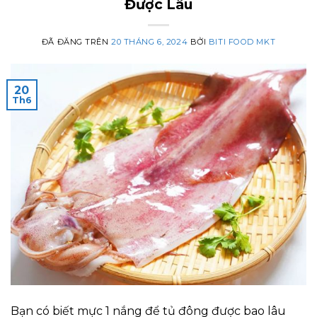
Được Lâu
ĐÃ ĐĂNG TRÊN
20 THÁNG 6, 2024
BỞI
BITI FOOD MKT
20
Th6
Bạn có biết mực 1 nắng để tủ đông được bao lâu