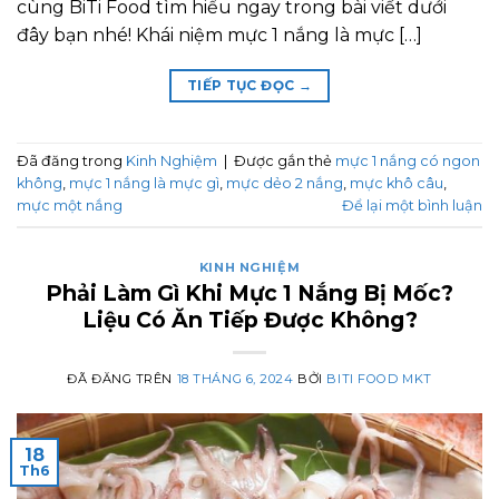
cùng BiTi Food tìm hiểu ngay trong bài viết dưới
đây bạn nhé! Khái niệm mực 1 nắng là mực […]
TIẾP TỤC ĐỌC
→
Đã đăng trong
Kinh Nghiệm
|
Được gắn thẻ
mực 1 nắng có ngon
không
,
mực 1 nắng là mực gì
,
mực dẻo 2 nắng
,
mực khô câu
,
mực một nắng
Để lại một bình luận
KINH NGHIỆM
Phải Làm Gì Khi Mực 1 Nắng Bị Mốc?
Liệu Có Ăn Tiếp Được Không?
ĐÃ ĐĂNG TRÊN
18 THÁNG 6, 2024
BỞI
BITI FOOD MKT
18
Th6