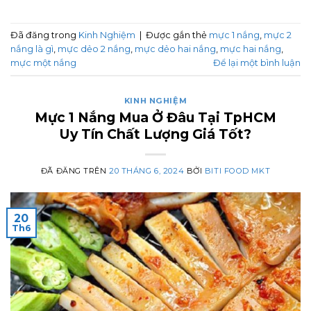
Đã đăng trong
Kinh Nghiệm
|
Được gắn thẻ
mực 1 nắng
,
mực 2
nắng là gì
,
mực dẻo 2 nắng
,
mực dẻo hai nắng
,
mực hai nắng
,
mực một nắng
Để lại một bình luận
KINH NGHIỆM
Mực 1 Nắng Mua Ở Đâu Tại TpHCM
Uy Tín Chất Lượng Giá Tốt?
ĐÃ ĐĂNG TRÊN
20 THÁNG 6, 2024
BỞI
BITI FOOD MKT
20
Th6