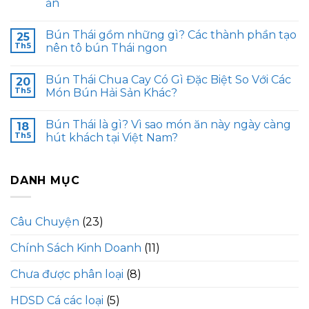
ăn
Bún Thái gồm những gì? Các thành phần tạo
25
Th5
nên tô bún Thái ngon
Bún Thái Chua Cay Có Gì Đặc Biệt So Với Các
20
Th5
Món Bún Hải Sản Khác?
Bún Thái là gì? Vì sao món ăn này ngày càng
18
Th5
hút khách tại Việt Nam?
DANH MỤC
Câu Chuyện
(23)
Chính Sách Kinh Doanh
(11)
Chưa được phân loại
(8)
HDSD Cá các loại
(5)