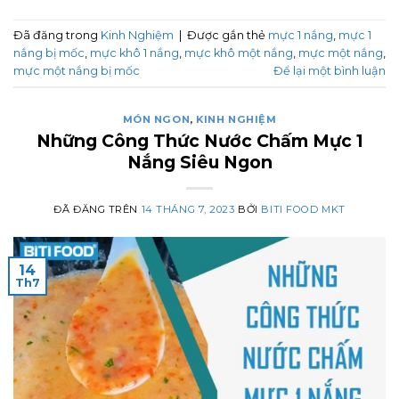
Đã đăng trong
Kinh Nghiệm
|
Được gắn thẻ
mực 1 nắng
,
mực 1
nắng bị mốc
,
mực khô 1 nắng
,
mực khô một nắng
,
mực một nắng
,
mực một nắng bị mốc
Để lại một bình luận
MÓN NGON
,
KINH NGHIỆM
Những Công Thức Nước Chấm Mực 1
Nắng Siêu Ngon
ĐÃ ĐĂNG TRÊN
14 THÁNG 7, 2023
BỞI
BITI FOOD MKT
14
Th7