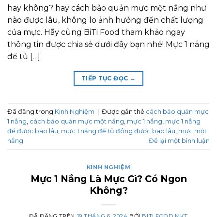
hay không? hay cách bảo quản mực một nắng như
nào được lâu, không lo ảnh hưởng đến chất lượng
của mực. Hãy cùng BiTi Food tham khảo ngay
thông tin được chia sẻ dưới đây bạn nhé! Mực 1 nắng
để tủ […]
TIẾP TỤC ĐỌC
→
Đã đăng trong
Kinh Nghiệm
|
Được gắn thẻ
cách bảo quản mực
1 nắng
,
cách bảo quản mực một nắng
,
mực 1 nắng
,
mực 1 nắng
để được bao lâu
,
mực 1 nắng để tủ đông được bao lâu
,
mực một
nắng
Để lại một bình luận
KINH NGHIỆM
Mực 1 Nắng Là Mực Gì? Có Ngon
Không?
ĐÃ ĐĂNG TRÊN
19 THÁNG 6, 2024
BỞI
BITI FOOD MKT