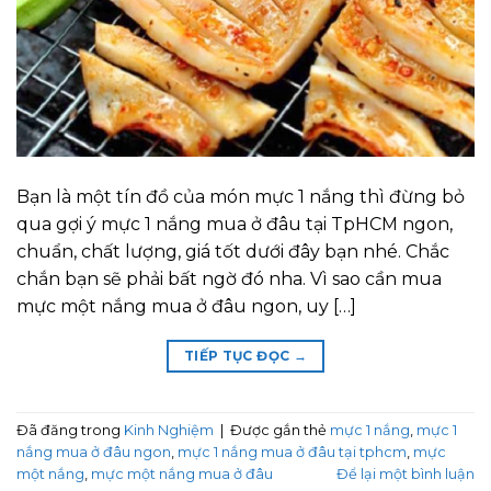
Bạn là một tín đồ của món mực 1 nắng thì đừng bỏ
qua gợi ý mực 1 nắng mua ở đâu tại TpHCM ngon,
chuẩn, chất lượng, giá tốt dưới đây bạn nhé. Chắc
chắn bạn sẽ phải bất ngờ đó nha. Vì sao cần mua
mực một nắng mua ở đâu ngon, uy […]
TIẾP TỤC ĐỌC
→
Đã đăng trong
Kinh Nghiệm
|
Được gắn thẻ
mực 1 nắng
,
mực 1
nắng mua ở đâu ngon
,
mực 1 nắng mua ở đâu tại tphcm
,
mực
một nắng
,
mực một nắng mua ở đâu
Để lại một bình luận