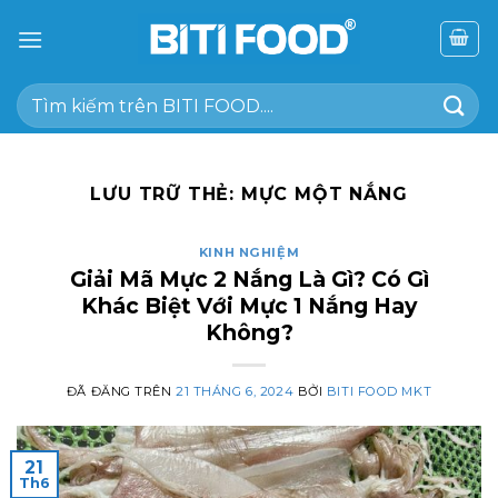
Chuyển
đến
nội
Tìm
dung
kiếm:
LƯU TRỮ THẺ:
MỰC MỘT NẮNG
KINH NGHIỆM
Giải Mã Mực 2 Nắng Là Gì? Có Gì
Khác Biệt Với Mực 1 Nắng Hay
Không?
ĐÃ ĐĂNG TRÊN
21 THÁNG 6, 2024
BỞI
BITI FOOD MKT
21
Th6