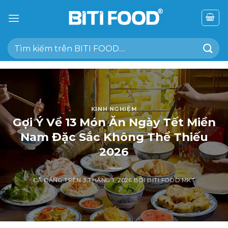
Chuyển
đến
nội
Tìm
dung
kiếm:
KINH NGHIỆM
Gợi Ý Về 13 Món Ăn Ngày Tết Miền
Nam Đặc Sắc Không Thể Thiếu
2026
ĐÃ ĐĂNG TRÊN
3 THÁNG 1, 2026
BỞI
BITI FOOD MKT