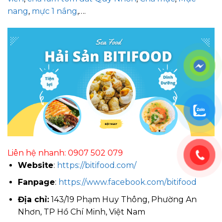
nang
,
mực 1 nắng
,….
Liên hệ nhanh: 0907 502 079
Website
:
https://bitifood.com/
Fanpage
:
https://www.facebook.com/bitifood
Địa chỉ:
143/19 Phạm Huy Thông, Phường An
Nhơn, TP Hồ Chí Minh, Việt Nam