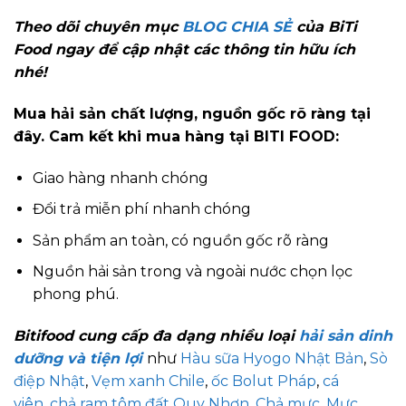
Theo dõi chuyên mục
BLOG CHIA SẺ
của BiTi
Food ngay để cập nhật các thông tin hữu ích
nhé!
Mua hải sản chất lượng, nguồn gốc rõ ràng tại
đây. Cam kết khi mua hàng tại BITI FOOD:
Giao hàng nhanh chóng
Đổi trả miễn phí nhanh chóng
Sản phẩm an toàn, có nguồn gốc rõ ràng
Nguồn hải sản trong và ngoài nước chọn lọc
phong phú.
Bitifood cung cấp đa dạng nhiều loại
hải sản dinh
dưỡng và tiện lợi
như
Hàu sữa Hyogo Nhật Bản
,
Sò
điệp Nhật
,
Vẹm xanh Chile
,
ốc Bolut Pháp
,
cá
viên
,
chả ram tôm đất Quy Nhơn
,
Chả mực
,
Mực