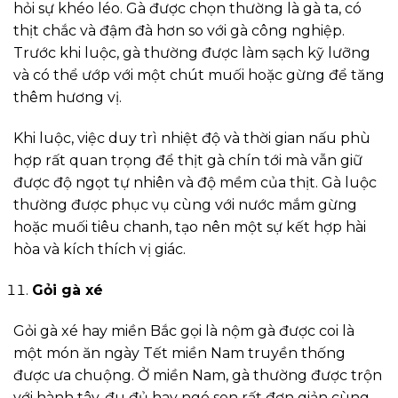
hỏi sự khéo léo. Gà được chọn thường là gà ta, có
thịt chắc và đậm đà hơn so với gà công nghiệp.
Trước khi luộc, gà thường được làm sạch kỹ lưỡng
và có thể ướp với một chút muối hoặc gừng để tăng
thêm hương vị.
Khi luộc, việc duy trì nhiệt độ và thời gian nấu phù
hợp rất quan trọng để thịt gà chín tới mà vẫn giữ
được độ ngọt tự nhiên và độ mềm của thịt. Gà luộc
thường được phục vụ cùng với nước mắm gừng
hoặc muối tiêu chanh, tạo nên một sự kết hợp hài
hòa và kích thích vị giác.
Gỏi gà xé
Gỏi gà xé hay miền Bắc gọi là nộm gà được coi là
một món ăn ngày Tết miền Nam truyền thống
được ưa chuộng. Ở miền Nam, gà thường được trộn
với hành tây, đu đủ hay ngó sen rất đơn giản cùng