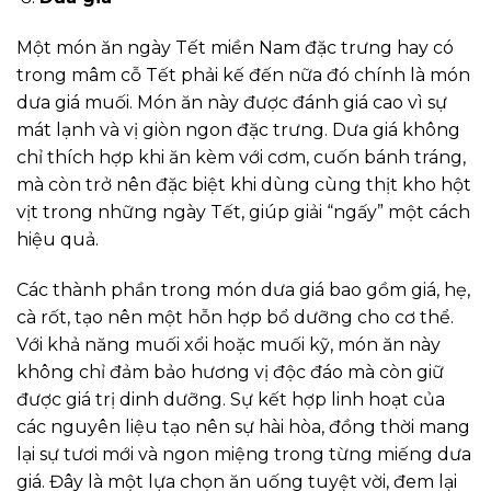
Một món ăn ngày Tết miền Nam đặc trưng hay có
trong mâm cỗ Tết phải kế đến nữa đó chính là món
dưa giá muối. Món ăn này được đánh giá cao vì sự
mát lạnh và vị giòn ngon đặc trưng. Dưa giá không
chỉ thích hợp khi ăn kèm với cơm, cuốn bánh tráng,
mà còn trở nên đặc biệt khi dùng cùng thịt kho hột
vịt trong những ngày Tết, giúp giải “ngấy” một cách
hiệu quả.
Các thành phần trong món dưa giá bao gồm giá, hẹ,
cà rốt, tạo nên một hỗn hợp bổ dưỡng cho cơ thể.
Với khả năng muối xổi hoặc muối kỹ, món ăn này
không chỉ đảm bảo hương vị độc đáo mà còn giữ
được giá trị dinh dưỡng. Sự kết hợp linh hoạt của
các nguyên liệu tạo nên sự hài hòa, đồng thời mang
lại sự tươi mới và ngon miệng trong từng miếng dưa
giá. Đây là một lựa chọn ăn uống tuyệt vời, đem lại