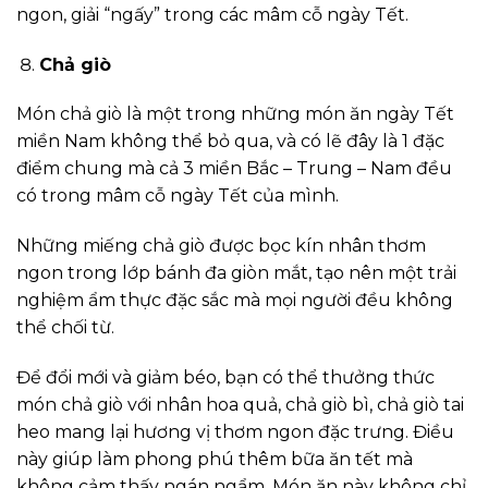
ngon, giải “ngấy” trong các mâm cỗ ngày Tết.
Chả giò
Món chả giò là một trong những món ăn ngày Tết
miền Nam không thể bỏ qua, và có lẽ đây là 1 đặc
điểm chung mà cả 3 miền Bắc – Trung – Nam đều
có trong mâm cỗ ngày Tết của mình.
Những miếng chả giò được bọc kín nhân thơm
ngon trong lớp bánh đa giòn mắt, tạo nên một trải
nghiệm ẩm thực đặc sắc mà mọi người đều không
thể chối từ.
Để đổi mới và giảm béo, bạn có thể thưởng thức
món chả giò với nhân hoa quả, chả giò bì, chả giò tai
heo mang lại hương vị thơm ngon đặc trưng. Điều
này giúp làm phong phú thêm bữa ăn tết mà
không cảm thấy ngán ngẩm. Món ăn này không chỉ