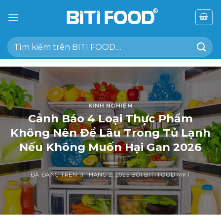
Chuyển
đến
nội
Tìm
dung
kiếm:
KINH NGHIỆM
Cảnh Báo 4 Loại Thực Phẩm
Không Nên Để Lâu Trong Tủ Lạnh
Nếu Không Muốn Hại Gan 2026
ĐÃ ĐĂNG TRÊN
11 THÁNG 2, 2025
BỞI
BITI FOOD MKT