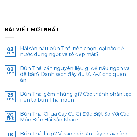
BÀI VIẾT MỚI NHẤT
Hải sản nấu bún Thái nên chọn loại nào để
03
Th7
nước dùng ngọt và tô đẹp mắt?
Bún Thái cần nguyên liệu gì để nấu ngon và
02
Th7
dễ bán? Danh sách đầy đủ từ A-Z cho quán
ăn
Bún Thái gồm những gì? Các thành phần tạo
25
Th5
nên tô bún Thái ngon
Bún Thái Chua Cay Có Gì Đặc Biệt So Với Các
20
Th5
Món Bún Hải Sản Khác?
Bún Thái là gì? Vì sao món ăn này ngày càng
18