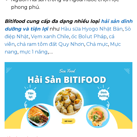
phong phú.
Bitifood cung cấp đa dạng nhiều loại
hải sản dinh
dưỡng và tiện lợi
như
Hàu sữa Hyogo Nhật Bản
,
Sò
điệp Nhật
,
Vẹm xanh Chile
,
ốc Bolut Pháp
,
cá
viên
,
chả ram tôm đất Quy Nhơn
,
Chả mực
,
Mực
nang
,
mực 1 nắng
,….