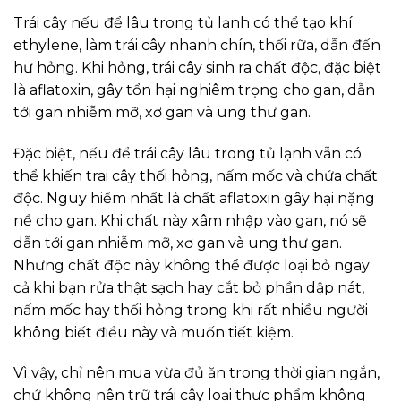
Trái cây nếu để lâu trong tủ lạnh có thể tạo khí
ethylene, làm trái cây nhanh chín, thối rữa, dẫn đến
hư hỏng. Khi hỏng, trái cây sinh ra chất độc, đặc biệt
là aflatoxin, gây tổn hại nghiêm trọng cho gan, dẫn
tới gan nhiễm mỡ, xơ gan và ung thư gan.
Đặc biệt, nếu để trái cây lâu trong tủ lạnh vẫn có
thể khiến trai cây thối hỏng, nấm mốc và chứa chất
độc. Nguy hiểm nhất là chất aflatoxin gây hại nặng
nề cho gan. Khi chất này xâm nhập vào gan, nó sẽ
dẫn tới gan nhiễm mỡ, xơ gan và ung thư gan.
Nhưng chất độc này không thể được loại bỏ ngay
cả khi bạn rửa thật sạch hay cắt bỏ phần dập nát,
nấm mốc hay thối hỏng trong khi rất nhiều người
không biết điều này và muốn tiết kiệm.
Vì vậy, chỉ nên mua vừa đủ ăn trong thời gian ngắn,
chứ không nên trữ trái cây loại thực phẩm không