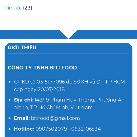
Tin tức
(23)
GIỚI THIỆU
CÔNG TY TNHH BITI FOOD
GPKD số 0315177096 do Sở KH và ĐT TP HCM
cấp ngày 20/07/2018
Địa chỉ:
143/19 Phạm Huy Thông, Phường An
Nhơn, TP Hồ Chí Minh, Việt Nam
Email:
bitifood@gmail.com
Hotline:
0907502079 - 0932106534