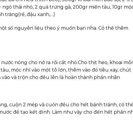
 + ngò thái nhỏ, 2 quả trứng gà, 200gr miến tàu, 10gr mộ
ánh tráng(rế, đậu xanh,…)
 một số nguyên liệu theo ý muốn bạn nha. Có thể thêm
nước nóng cho nở ra rồi cắt nhỏ.
Cho thịt heo, khoai môn
tàu, mộc nhĩ vào một tô lớn, thêm vào đó tiêu xay, chút
à vào và trộn cho đều lên là hoàn thành phần nhân
áng, cuộn 2 mép và cuốn đều cho hết bánh tránh, có th
nước để tạo kết dính. Làm như vậy cho đến hết phần n