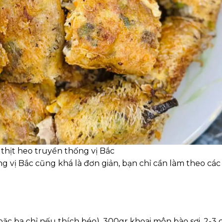
 thịt heo truyền thống vị Bắc
g vị Bắc cũng khá là đơn giản, bạn chỉ cần làm theo các
c ba chỉ nếu thích béo), 300gr khoai môn bào sợi, 2-3 