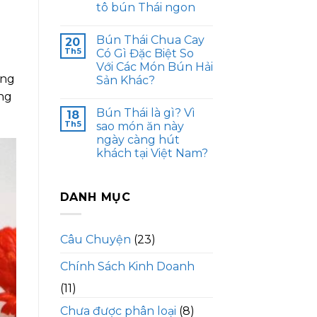
tô bún Thái ngon
Bún Thái Chua Cay
20
Th5
Có Gì Đặc Biệt So
Với Các Món Bún Hải
úng
Sản Khác?
ờng
Bún Thái là gì? Vì
18
Th5
sao món ăn này
ngày càng hút
khách tại Việt Nam?
DANH MỤC
Câu Chuyện
(23)
Chính Sách Kinh Doanh
(11)
Chưa được phân loại
(8)