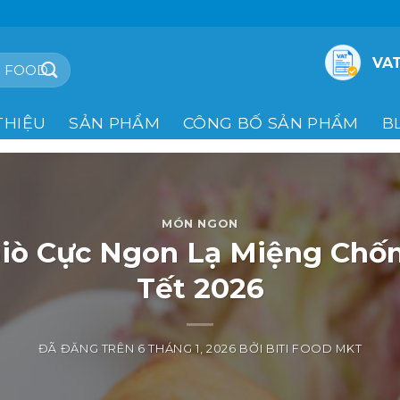
VAT
THIỆU
SẢN PHẨM
CÔNG BỐ SẢN PHẨM
B
MÓN NGON
Giò Cực Ngon Lạ Miệng Chố
Tết 2026
ĐÃ ĐĂNG TRÊN
6 THÁNG 1, 2026
BỞI
BITI FOOD MKT