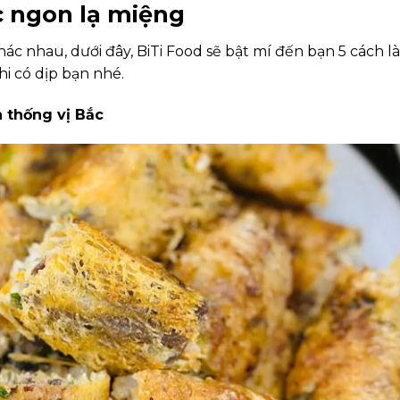
c ngon lạ miệng
hác nhau, dưới đây, BiTi Food sẽ bật mí đến bạn 5 cách l
i có dịp bạn nhé.
n thống vị Bắc