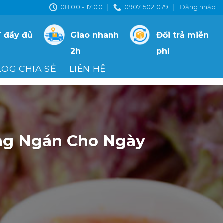
08:00 - 17:00
0907 502 079
Đăng nhập
 đầy đủ
Giao nhanh
Đổi trả miễn
2h
phí
LOG CHIA SẺ
LIÊN HỆ
ng Ngán Cho Ngày