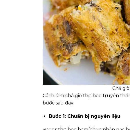
Chả giò
Cách làm chả giò thịt heo truyền thốn
bước sau đây:
Bước 1: Chuẩn bị nguyên liệu
500gr thịt heo băm(chọn phần nạc hoặ