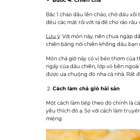
Bước 4: Chiên chả
Bắc 1 chảo dầu lên chảo, chờ dầu xôi 
đều các mặt rồi vớt ra để cho ráo rầu
Lưu ý
: Với món này, nên chưa ngập d
chiên bằng nồi chiên không dầu bạn 
Món chả giờ này có vị béo thơm của t
ngấy của dầu chiên, lớp vỏ bên ngoài
được ưa chuộng đó nha cả nhà. Rất đ
Cách làm chả giò hải sản
Một cách làm tiếp theo đó chính là cá
yêu thích đó ạ. So với cách làm truyền 
miệng.