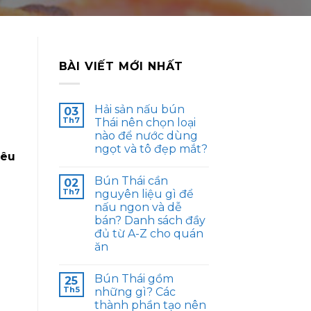
BÀI VIẾT MỚI NHẤT
Hải sản nấu bún
03
Th7
Thái nên chọn loại
nào để nước dùng
ngọt và tô đẹp mắt?
yêu
Bún Thái cần
02
Th7
nguyên liệu gì để
nấu ngon và dễ
bán? Danh sách đầy
đủ từ A-Z cho quán
ăn
Bún Thái gồm
25
Th5
những gì? Các
thành phần tạo nên