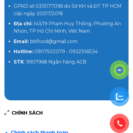
GPKD số 0315177096 do Sở KH và ĐT TP HCM
cấp ngày 20/07/2018
Địa chỉ:
143/19 Phạm Huy Thông, Phường An
Nhơn, TP Hồ Chí Minh, Việt Nam
Email:
bitifood@gmail.com
Hotline:
0907502079 - 0932106534
STK
: 9907968 Ngân hàng ACB
CHÍNH SÁCH
Chính sách thanh toán