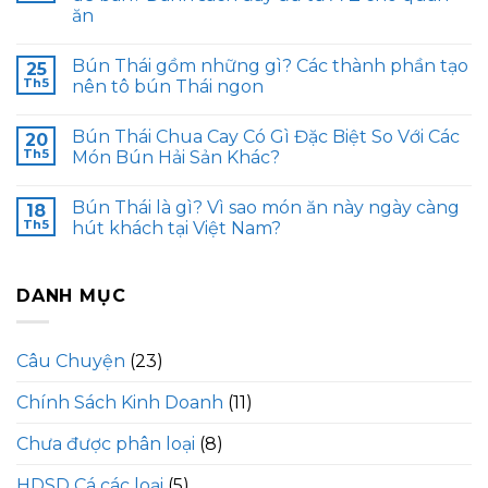
ăn
Bún Thái gồm những gì? Các thành phần tạo
25
Th5
nên tô bún Thái ngon
Bún Thái Chua Cay Có Gì Đặc Biệt So Với Các
20
Th5
Món Bún Hải Sản Khác?
Bún Thái là gì? Vì sao món ăn này ngày càng
18
Th5
hút khách tại Việt Nam?
DANH MỤC
Câu Chuyện
(23)
Chính Sách Kinh Doanh
(11)
Chưa được phân loại
(8)
HDSD Cá các loại
(5)