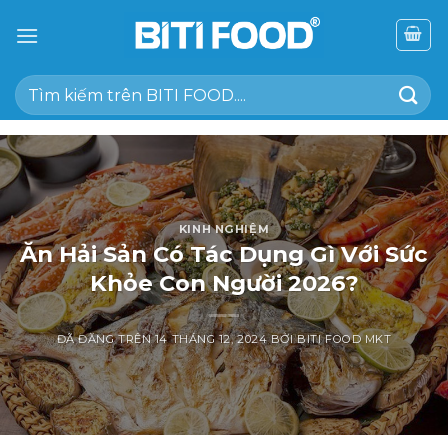
Chuyển
đến
nội
Tìm
dung
kiếm:
KINH NGHIỆM
Ăn Hải Sản Có Tác Dụng Gì Với Sức
Khỏe Con Người 2026?
ĐÃ ĐĂNG TRÊN
14 THÁNG 12, 2024
BỞI
BITI FOOD MKT